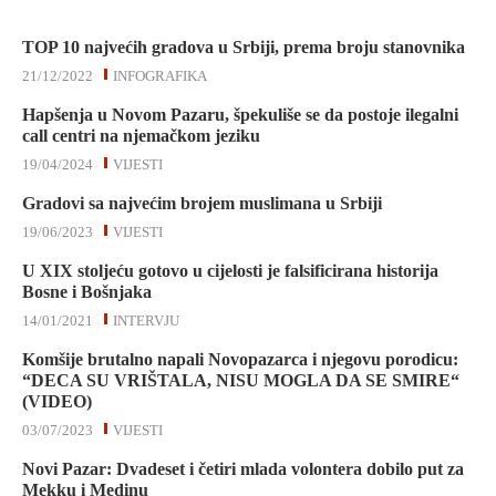
TOP 10 najvećih gradova u Srbiji, prema broju stanovnika
21/12/2022
INFOGRAFIKA
Hapšenja u Novom Pazaru, špekuliše se da postoje ilegalni
call centri na njemačkom jeziku
19/04/2024
VIJESTI
Gradovi sa najvećim brojem muslimana u Srbiji
19/06/2023
VIJESTI
U XIX stoljeću gotovo u cijelosti je falsificirana historija
Bosne i Bošnjaka
14/01/2021
INTERVJU
Komšije brutalno napali Novopazarca i njegovu porodicu:
“DECA SU VRIŠTALA, NISU MOGLA DA SE SMIRE“
(VIDEO)
03/07/2023
VIJESTI
Novi Pazar: Dvadeset i četiri mlada volontera dobilo put za
Mekku i Medinu