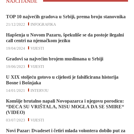
NAJČITANIJE
TOP 10 najvećih gradova u Srbiji, prema broju stanovnika
21/12/2022
INFOGRAFIKA
Hapšenja u Novom Pazaru, špekuliše se da postoje ilegalni
call centri na njemačkom jeziku
19/04/2024
VIJESTI
Gradovi sa najvećim brojem muslimana u Srbiji
19/06/2023
VIJESTI
U XIX stoljeću gotovo u cijelosti je falsificirana historija
Bosne i Bošnjaka
14/01/2021
INTERVJU
Komšije brutalno napali Novopazarca i njegovu porodicu:
“DECA SU VRIŠTALA, NISU MOGLA DA SE SMIRE“
(VIDEO)
03/07/2023
VIJESTI
Novi Pazar: Dvadeset i četiri mlada volontera dobilo put za