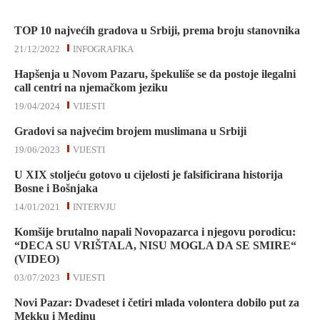
TOP 10 najvećih gradova u Srbiji, prema broju stanovnika
21/12/2022
INFOGRAFIKA
Hapšenja u Novom Pazaru, špekuliše se da postoje ilegalni
call centri na njemačkom jeziku
19/04/2024
VIJESTI
Gradovi sa najvećim brojem muslimana u Srbiji
19/06/2023
VIJESTI
U XIX stoljeću gotovo u cijelosti je falsificirana historija
Bosne i Bošnjaka
14/01/2021
INTERVJU
Komšije brutalno napali Novopazarca i njegovu porodicu:
“DECA SU VRIŠTALA, NISU MOGLA DA SE SMIRE“
(VIDEO)
03/07/2023
VIJESTI
Novi Pazar: Dvadeset i četiri mlada volontera dobilo put za
Mekku i Medinu