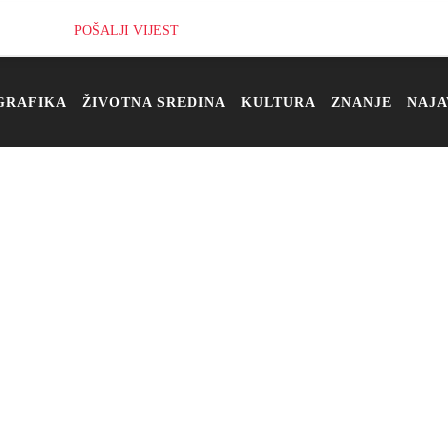
POŠALJI VIJEST
GRAFIKA
ŽIVOTNA SREDINA
KULTURA
ZNANJE
NAJA