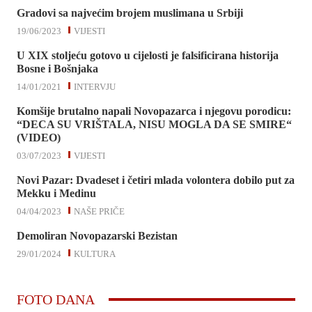
Gradovi sa najvećim brojem muslimana u Srbiji
19/06/2023
VIJESTI
U XIX stoljeću gotovo u cijelosti je falsificirana historija
Bosne i Bošnjaka
14/01/2021
INTERVJU
Komšije brutalno napali Novopazarca i njegovu porodicu:
“DECA SU VRIŠTALA, NISU MOGLA DA SE SMIRE“
(VIDEO)
03/07/2023
VIJESTI
Novi Pazar: Dvadeset i četiri mlada volontera dobilo put za
Mekku i Medinu
04/04/2023
NAŠE PRIČE
Demoliran Novopazarski Bezistan
29/01/2024
KULTURA
FOTO DANA