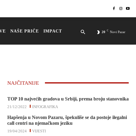
VE
NAŠE PRIČE
IMPACT
C
20
Novi Pazar
NAJČITANIJE
TOP 10 najvećih gradova u Srbiji, prema broju stanovnika
21/12/2022
INFOGRAFIKA
Hapšenja u Novom Pazaru, špekuliše se da postoje ilegalni
call centri na njemačkom jeziku
19/04/2024
VIJESTI