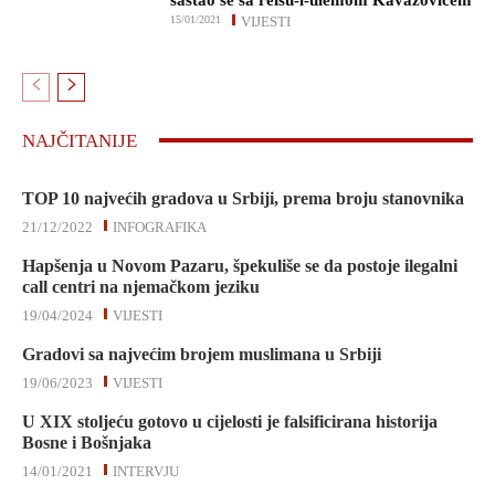
sastao se sa reisu-l-ulemom Kavazovićem
15/01/2021
VIJESTI
NAJČITANIJE
TOP 10 najvećih gradova u Srbiji, prema broju stanovnika
21/12/2022
INFOGRAFIKA
Hapšenja u Novom Pazaru, špekuliše se da postoje ilegalni
call centri na njemačkom jeziku
19/04/2024
VIJESTI
Gradovi sa najvećim brojem muslimana u Srbiji
19/06/2023
VIJESTI
U XIX stoljeću gotovo u cijelosti je falsificirana historija
Bosne i Bošnjaka
14/01/2021
INTERVJU