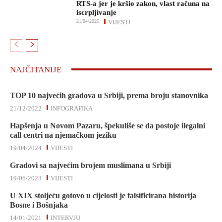
RTS-a jer je kršio zakon, vlast računa na
iscrpljivanje
21/04/2025
VIJESTI
NAJČITANIJE
TOP 10 najvećih gradova u Srbiji, prema broju stanovnika
21/12/2022
INFOGRAFIKA
Hapšenja u Novom Pazaru, špekuliše se da postoje ilegalni
call centri na njemačkom jeziku
19/04/2024
VIJESTI
Gradovi sa najvećim brojem muslimana u Srbiji
19/06/2023
VIJESTI
U XIX stoljeću gotovo u cijelosti je falsificirana historija
Bosne i Bošnjaka
14/01/2021
INTERVJU