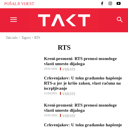
POŠALJI VIJEST
Takt info
Tagovi
RTS
RTS
Kreni-promeni: RTS prenosi monologe
vlasti umesto dijaloga
23/01/2026
VIJESTI
Crkvenjakov: U toku građansko hapšenje
RTS-a jer je kršio zakon, vlast računa na
iscrpljivanje
21/04/2025
VIJESTI
Kreni-promeni: RTS prenosi monologe
vlasti umesto dijaloga
23/01/2026
VIJESTI
Crkvenjakov: U toku građansko hapšenje