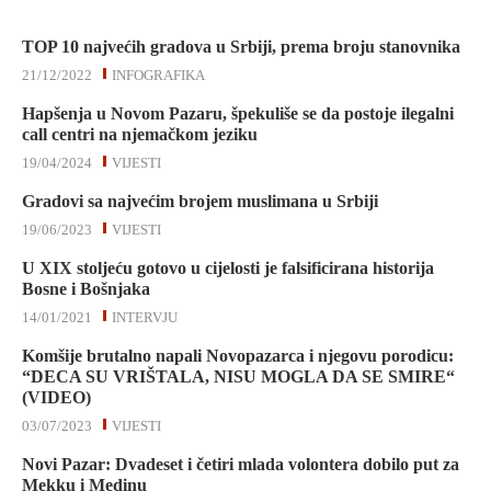
TOP 10 najvećih gradova u Srbiji, prema broju stanovnika
21/12/2022
INFOGRAFIKA
Hapšenja u Novom Pazaru, špekuliše se da postoje ilegalni
call centri na njemačkom jeziku
19/04/2024
VIJESTI
Gradovi sa najvećim brojem muslimana u Srbiji
19/06/2023
VIJESTI
U XIX stoljeću gotovo u cijelosti je falsificirana historija
Bosne i Bošnjaka
14/01/2021
INTERVJU
Komšije brutalno napali Novopazarca i njegovu porodicu:
“DECA SU VRIŠTALA, NISU MOGLA DA SE SMIRE“
(VIDEO)
03/07/2023
VIJESTI
Novi Pazar: Dvadeset i četiri mlada volontera dobilo put za
Mekku i Medinu