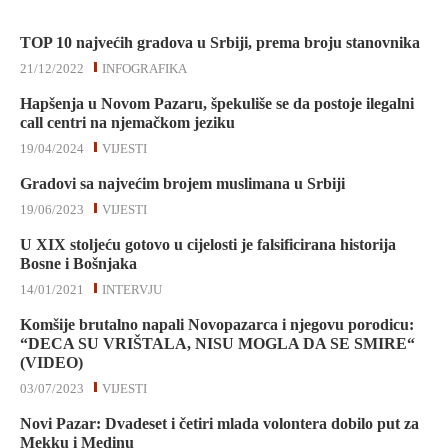
TOP 10 najvećih gradova u Srbiji, prema broju stanovnika
21/12/2022
INFOGRAFIKA
Hapšenja u Novom Pazaru, špekuliše se da postoje ilegalni
call centri na njemačkom jeziku
19/04/2024
VIJESTI
Gradovi sa najvećim brojem muslimana u Srbiji
19/06/2023
VIJESTI
U XIX stoljeću gotovo u cijelosti je falsificirana historija
Bosne i Bošnjaka
14/01/2021
INTERVJU
Komšije brutalno napali Novopazarca i njegovu porodicu:
“DECA SU VRIŠTALA, NISU MOGLA DA SE SMIRE“
(VIDEO)
03/07/2023
VIJESTI
Novi Pazar: Dvadeset i četiri mlada volontera dobilo put za
Mekku i Medinu