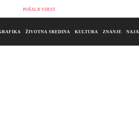
POŠALJI VIJEST
GRAFIKA
ŽIVOTNA SREDINA
KULTURA
ZNANJE
NAJA