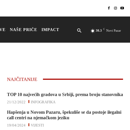
VE
NAŠE PRIČE
IMPACT
C
30.3
Novi Pazar
NAJČITANIJE
TOP 10 najvećih gradova u Srbiji, prema broju stanovnika
21/12/2022
INFOGRAFIKA
Hapšenja u Novom Pazaru, špekuliše se da postoje ilegalni
call centri na njemačkom jeziku
19/04/2024
VIJESTI