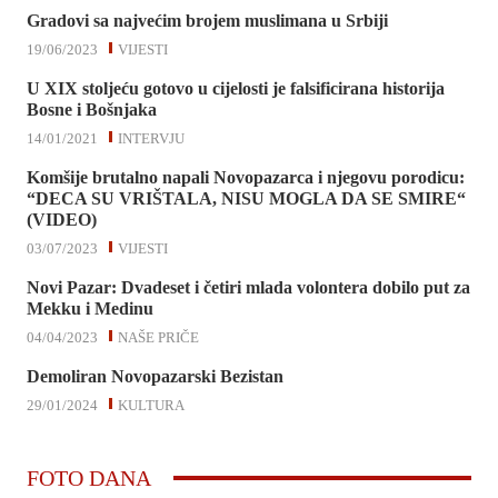
Gradovi sa najvećim brojem muslimana u Srbiji
19/06/2023
VIJESTI
U XIX stoljeću gotovo u cijelosti je falsificirana historija
Bosne i Bošnjaka
14/01/2021
INTERVJU
Komšije brutalno napali Novopazarca i njegovu porodicu:
“DECA SU VRIŠTALA, NISU MOGLA DA SE SMIRE“
(VIDEO)
03/07/2023
VIJESTI
Novi Pazar: Dvadeset i četiri mlada volontera dobilo put za
Mekku i Medinu
04/04/2023
NAŠE PRIČE
Demoliran Novopazarski Bezistan
29/01/2024
KULTURA
FOTO DANA