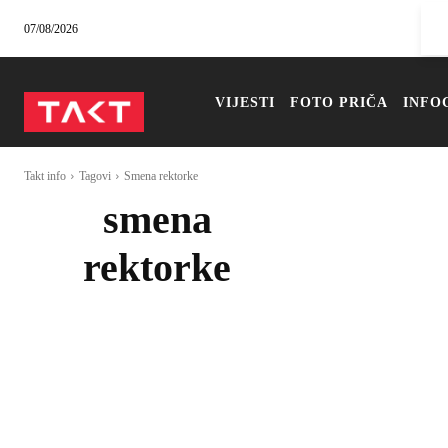
07/08/2026
VIJESTI
FOTO PRIČA
INFO
Takt info
Tagovi
Smena rektorke
smena
rektorke