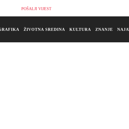
POŠALJI VIJEST
GRAFIKA
ŽIVOTNA SREDINA
KULTURA
ZNANJE
NAJA