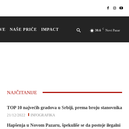
VE
NAŠE PRIČE
IMPACT
C
30.6
Novi Pazar
NAJČITANIJE
TOP 10 najvećih gradova u Srbiji, prema broju stanovnika
21/12/2022
INFOGRAFIKA
Hapšenja u Novom Pazaru, špekuliše se da postoje ilegalni