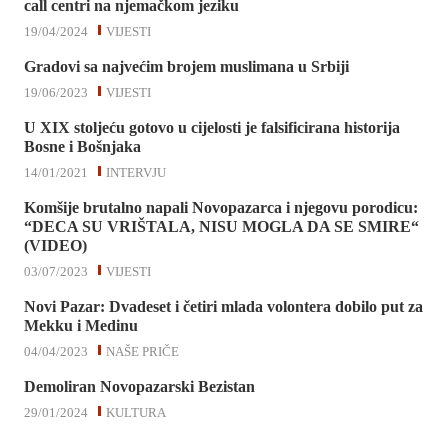
call centri na njemačkom jeziku
19/04/2024
VIJESTI
Gradovi sa najvećim brojem muslimana u Srbiji
19/06/2023
VIJESTI
U XIX stoljeću gotovo u cijelosti je falsificirana historija
Bosne i Bošnjaka
14/01/2021
INTERVJU
Komšije brutalno napali Novopazarca i njegovu porodicu:
“DECA SU VRIŠTALA, NISU MOGLA DA SE SMIRE“
(VIDEO)
03/07/2023
VIJESTI
Novi Pazar: Dvadeset i četiri mlada volontera dobilo put za
Mekku i Medinu
04/04/2023
NAŠE PRIČE
Demoliran Novopazarski Bezistan
29/01/2024
KULTURA