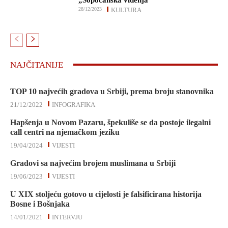
„Sopoćanska viđenja“
28/12/2023
KULTURA
NAJČITANIJE
TOP 10 najvećih gradova u Srbiji, prema broju stanovnika
21/12/2022
INFOGRAFIKA
Hapšenja u Novom Pazaru, špekuliše se da postoje ilegalni
call centri na njemačkom jeziku
19/04/2024
VIJESTI
Gradovi sa najvećim brojem muslimana u Srbiji
19/06/2023
VIJESTI
U XIX stoljeću gotovo u cijelosti je falsificirana historija
Bosne i Bošnjaka
14/01/2021
INTERVJU