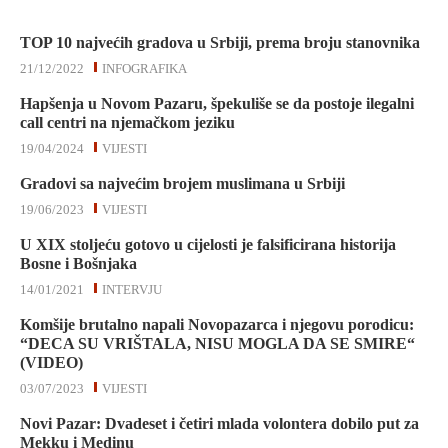
TOP 10 najvećih gradova u Srbiji, prema broju stanovnika
21/12/2022
INFOGRAFIKA
Hapšenja u Novom Pazaru, špekuliše se da postoje ilegalni
call centri na njemačkom jeziku
19/04/2024
VIJESTI
Gradovi sa najvećim brojem muslimana u Srbiji
19/06/2023
VIJESTI
U XIX stoljeću gotovo u cijelosti je falsificirana historija
Bosne i Bošnjaka
14/01/2021
INTERVJU
Komšije brutalno napali Novopazarca i njegovu porodicu:
“DECA SU VRIŠTALA, NISU MOGLA DA SE SMIRE“
(VIDEO)
03/07/2023
VIJESTI
Novi Pazar: Dvadeset i četiri mlada volontera dobilo put za
Mekku i Medinu