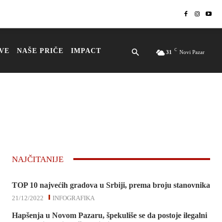
VE
NAŠE PRIČE
IMPACT
C
31
Novi Pazar
NAJČITANIJE
TOP 10 najvećih gradova u Srbiji, prema broju stanovnika
21/12/2022
INFOGRAFIKA
Hapšenja u Novom Pazaru, špekuliše se da postoje ilegalni