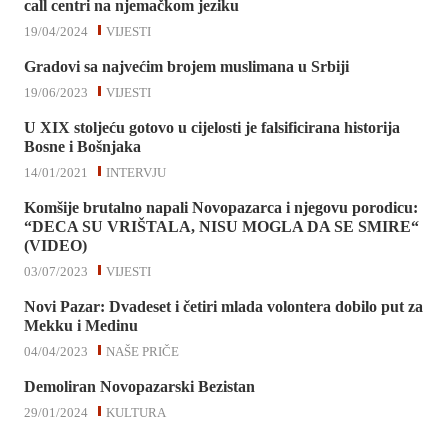
call centri na njemačkom jeziku
19/04/2024
VIJESTI
Gradovi sa najvećim brojem muslimana u Srbiji
19/06/2023
VIJESTI
U XIX stoljeću gotovo u cijelosti je falsificirana historija
Bosne i Bošnjaka
14/01/2021
INTERVJU
Komšije brutalno napali Novopazarca i njegovu porodicu:
“DECA SU VRIŠTALA, NISU MOGLA DA SE SMIRE“
(VIDEO)
03/07/2023
VIJESTI
Novi Pazar: Dvadeset i četiri mlada volontera dobilo put za
Mekku i Medinu
04/04/2023
NAŠE PRIČE
Demoliran Novopazarski Bezistan
29/01/2024
KULTURA