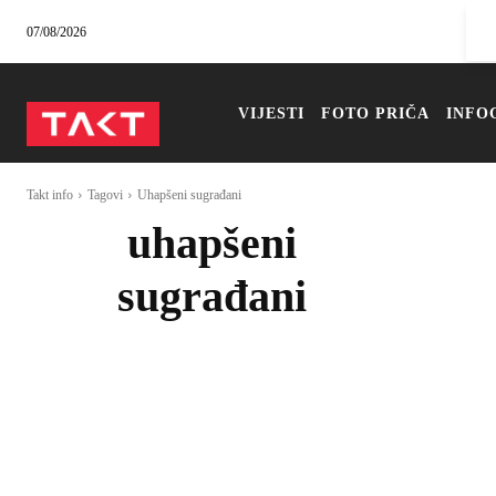
07/08/2026
VIJESTI
FOTO PRIČA
INFO
Takt info
Tagovi
Uhapšeni sugrađani
uhapšeni
sugrađani