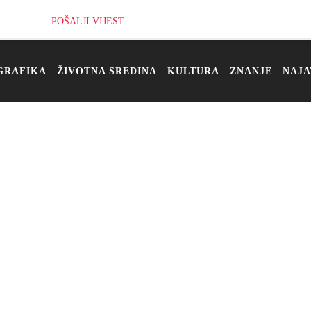
POŠALJI VIJEST
GRAFIKA
ŽIVOTNA SREDINA
KULTURA
ZNANJE
NAJA