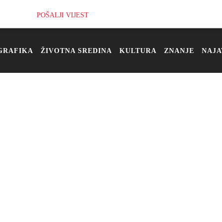
POŠALJI VIJEST
GRAFIKA
ŽIVOTNA SREDINA
KULTURA
ZNANJE
NAJA