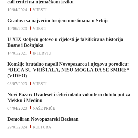
call centri na njemačkom jeziku
19/04/2024
VIJESTI
Gradovi sa najvećim brojem muslimana u Srbiji
19/06/2023
VIJESTI
U XIX stoljeću gotovo u cijelosti je falsificirana historija
Bosne i Bošnjaka
14/01/2021
INTERVJU
Komšije brutalno napali Novopazarca i njegovu porodicu:
“DECA SU VRIŠTALA, NISU MOGLA DA SE SMIRE“
(VIDEO)
03/07/2023
VIJESTI
Novi Pazar: Dvadeset i četiri mlada volontera dobilo put za
Mekku i Medinu
04/04/2023
NAŠE PRIČE
Demoliran Novopazarski Bezistan
29/01/2024
KULTURA