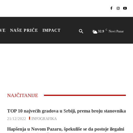
VE
NAŠE PRIČE
IMPACT
C
32.9
Novi Pazar
NAJČITANIJE
TOP 10 najvećih gradova u Srbiji, prema broju stanovnika
21/12/2022
INFOGRAFIKA
Hapšenja u Novom Pazaru, špekuliše se da postoje ilegalni