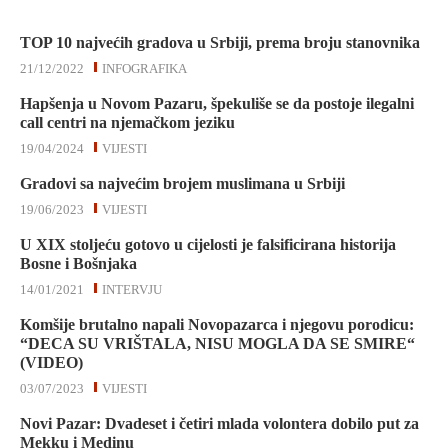
TOP 10 najvećih gradova u Srbiji, prema broju stanovnika
21/12/2022
INFOGRAFIKA
Hapšenja u Novom Pazaru, špekuliše se da postoje ilegalni
call centri na njemačkom jeziku
19/04/2024
VIJESTI
Gradovi sa najvećim brojem muslimana u Srbiji
19/06/2023
VIJESTI
U XIX stoljeću gotovo u cijelosti je falsificirana historija
Bosne i Bošnjaka
14/01/2021
INTERVJU
Komšije brutalno napali Novopazarca i njegovu porodicu:
“DECA SU VRIŠTALA, NISU MOGLA DA SE SMIRE“
(VIDEO)
03/07/2023
VIJESTI
Novi Pazar: Dvadeset i četiri mlada volontera dobilo put za
Mekku i Medinu