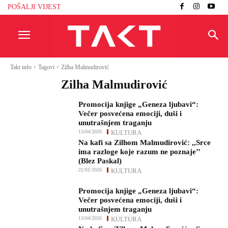
POŠALJI VIJEST
Takt info
Tagovi
Zilha Malmudirović
Zilha Malmudirović
Promocija knjige „Geneza ljubavi“:
Večer posvećena emociji, duši i
unutrašnjem traganju
13/04/2026
KULTURA
Na kafi sa Zilhom Malmudirović: ,,Srce
ima razloge koje razum ne poznaje’’
(Blez Paskal)
21/01/2026
KULTURA
Promocija knjige „Geneza ljubavi“:
Večer posvećena emociji, duši i
unutrašnjem traganju
13/04/2026
KULTURA