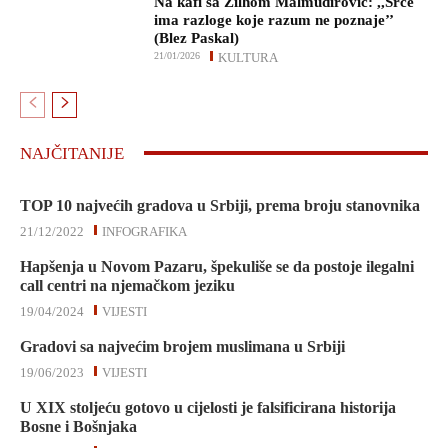
Na kafi sa Zilhom Malmudirović: ,,Srce
ima razloge koje razum ne poznaje’’
(Blez Paskal)
21/01/2026
KULTURA
NAJČITANIJE
TOP 10 najvećih gradova u Srbiji, prema broju stanovnika
21/12/2022
INFOGRAFIKA
Hapšenja u Novom Pazaru, špekuliše se da postoje ilegalni
call centri na njemačkom jeziku
19/04/2024
VIJESTI
Gradovi sa najvećim brojem muslimana u Srbiji
19/06/2023
VIJESTI
U XIX stoljeću gotovo u cijelosti je falsificirana historija
Bosne i Bošnjaka