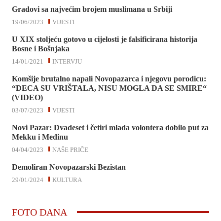
Gradovi sa najvećim brojem muslimana u Srbiji
19/06/2023
VIJESTI
U XIX stoljeću gotovo u cijelosti je falsificirana historija
Bosne i Bošnjaka
14/01/2021
INTERVJU
Komšije brutalno napali Novopazarca i njegovu porodicu:
“DECA SU VRIŠTALA, NISU MOGLA DA SE SMIRE“
(VIDEO)
03/07/2023
VIJESTI
Novi Pazar: Dvadeset i četiri mlada volontera dobilo put za
Mekku i Medinu
04/04/2023
NAŠE PRIČE
Demoliran Novopazarski Bezistan
29/01/2024
KULTURA
FOTO DANA