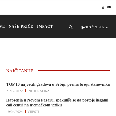
VE
NAŠE PRIČE
IMPACT
C
30.3
Novi Pazar
NAJČITANIJE
TOP 10 najvećih gradova u Srbiji, prema broju stanovnika
21/12/2022
INFOGRAFIKA
Hapšenja u Novom Pazaru, špekuliše se da postoje ilegalni
call centri na njemačkom jeziku
19/04/2024
VIJESTI