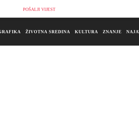
POŠALJI VIJEST
GRAFIKA
ŽIVOTNA SREDINA
KULTURA
ZNANJE
NAJA