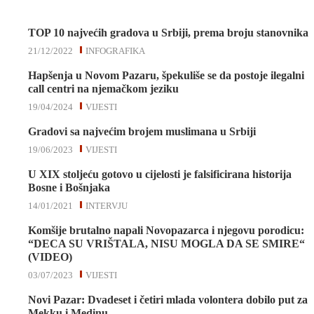
TOP 10 najvećih gradova u Srbiji, prema broju stanovnika
21/12/2022
INFOGRAFIKA
Hapšenja u Novom Pazaru, špekuliše se da postoje ilegalni
call centri na njemačkom jeziku
19/04/2024
VIJESTI
Gradovi sa najvećim brojem muslimana u Srbiji
19/06/2023
VIJESTI
U XIX stoljeću gotovo u cijelosti je falsificirana historija
Bosne i Bošnjaka
14/01/2021
INTERVJU
Komšije brutalno napali Novopazarca i njegovu porodicu:
“DECA SU VRIŠTALA, NISU MOGLA DA SE SMIRE“
(VIDEO)
03/07/2023
VIJESTI
Novi Pazar: Dvadeset i četiri mlada volontera dobilo put za
Mekku i Medinu