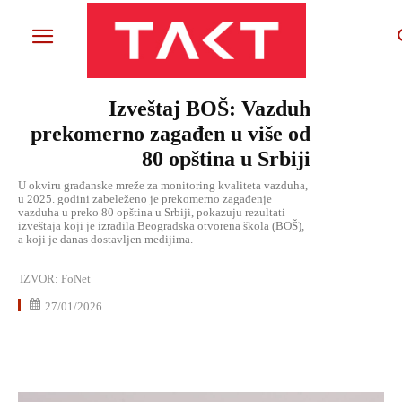
Izveštaj BOŠ: Vazduh
prekomerno zagađen u više od
80 opština u Srbiji
U okviru građanske mreže za monitoring kvaliteta vazduha,
u 2025. godini zabeleženo je prekomerno zagađenje
vazduha u preko 80 opština u Srbiji, pokazuju rezultati
izveštaja koji je izradila Beogradska otvorena škola (BOŠ),
a koji je danas dostavljen medijima.
IZVOR:
FoNet
27/01/2026