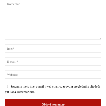
Komentar:
Ime
E-
mai
Web
Spremite moje ime, e-mail i web stranicu u ovom pregledniku sljedeći
put kada komentarirate.