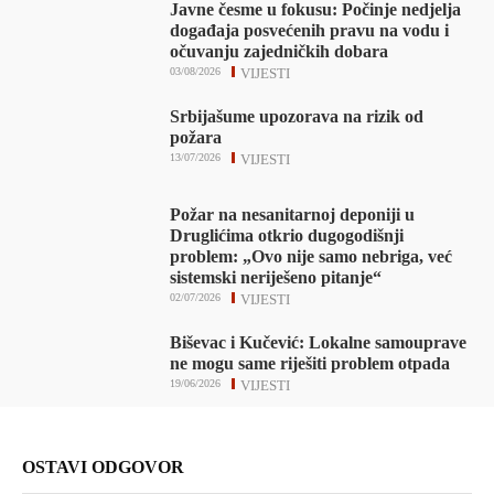
Javne česme u fokusu: Počinje nedjelja
događaja posvećenih pravu na vodu i
očuvanju zajedničkih dobara
03/08/2026
VIJESTI
Srbijašume upozorava na rizik od
požara
13/07/2026
VIJESTI
Požar na nesanitarnoj deponiji u
Druglićima otkrio dugogodišnji
problem: „Ovo nije samo nebriga, već
sistemski neriješeno pitanje“
02/07/2026
VIJESTI
Biševac i Kučević: Lokalne samouprave
ne mogu same riješiti problem otpada
19/06/2026
VIJESTI
OSTAVI ODGOVOR