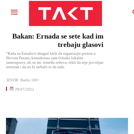
Bakan: Ernada se sete kad im
trebaju glasovi
“Kada su Ernadovi drugari hteli da organizuju protest u
Novom Pazaru, kontaktirao sam čelnike lokalne
samouprave, ali su mi, između redova, rekli da nije povoljan
trenutak i da ne bi trebalo to da rade.
IZVOR:
Radio 100+
29/07/2022