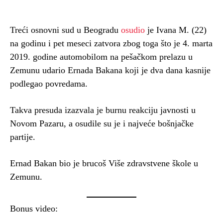
Treći osnovni sud u Beogradu
osudio
je Ivana M. (22)
na godinu i pet meseci zatvora zbog toga što je 4. marta
2019. godine automobilom na pešačkom prelazu u
Zemunu udario Ernada Bakana koji je dva dana kasnije
podlegao povredama.
Takva presuda izazvala je burnu reakciju javnosti u
Novom Pazaru, a osudile su je i najveće bošnjačke
partije.
Ernad Bakan bio je brucoš Više zdravstvene škole u
Zemunu.
Bonus video: