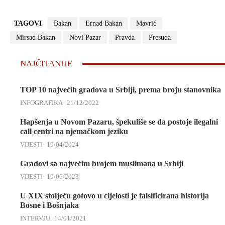
TAGOVI
Bakan
Ernad Bakan
Mavrić
Mirsad Bakan
Novi Pazar
Pravda
Presuda
NAJČITANIJE
TOP 10 najvećih gradova u Srbiji, prema broju stanovnika
INFOGRAFIKA
21/12/2022
Hapšenja u Novom Pazaru, špekuliše se da postoje ilegalni
call centri na njemačkom jeziku
VIJESTI
19/04/2024
Gradovi sa najvećim brojem muslimana u Srbiji
VIJESTI
19/06/2023
U XIX stoljeću gotovo u cijelosti je falsificirana historija
Bosne i Bošnjaka
INTERVJU
14/01/2021