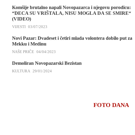
Komšije brutalno napali Novopazarca i njegovu porodicu:
“DECA SU VRIŠTALA, NISU MOGLA DA SE SMIRE“
(VIDEO)
VIJESTI
03/07/2023
Novi Pazar: Dvadeset i četiri mlada volontera dobilo put za
Mekku i Medinu
NAŠE PRIČE
04/04/2023
Demoliran Novopazarski Bezistan
KULTURA
29/01/2024
FOTO DANA