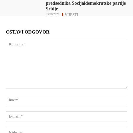
predsednika Socijaldemokratske partije
Srbije
03/08/2026
VIJESTI
OSTAVI ODGOVOR
Komentar:
Ime
E-
mai
Web