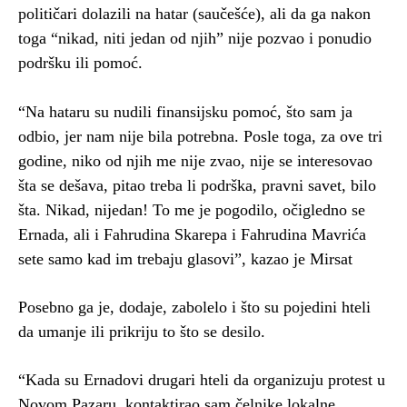
političari dolazili na hatar (saučešće), ali da ga nakon
toga “nikad, niti jedan od njih” nije pozvao i ponudio
podršku ili pomoć.
“Na hataru su nudili finansijsku pomoć, što sam ja
odbio, jer nam nije bila potrebna. Posle toga, za ove tri
godine, niko od njih me nije zvao, nije se interesovao
šta se dešava, pitao treba li podrška, pravni savet, bilo
šta. Nikad, nijedan! To me je pogodilo, očigledno se
Ernada, ali i Fahrudina Skarepa i Fahrudina Mavrića
sete samo kad im trebaju glasovi”, kazao je Mirsat
Posebno ga je, dodaje, zabolelo i što su pojedini hteli
da umanje ili prikriju to što se desilo.
“Kada su Ernadovi drugari hteli da organizuju protest u
Novom Pazaru, kontaktirao sam čelnike lokalne