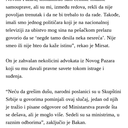
samouprave, ali su mi, između redova, rekli da nije
povoljan trenutak i da ne bi trebalo to da rade. Takođe,
imali smo jednog političara koji je na nacionalnoj
televiziji za ubistvo mog sina na pešačkom prelazu
govorio da se ‘negde tamo desila neka nesreća’. Nije
smeo ili nije hteo da kaže istinu”, rekao je Mirsat.
On je zahvalan nekolicini advokata iz Novog Pazara
koji su mu davali pravne savete tokom istrage i
suđenja.
“Neću da grešim dušu, narodni poslanici su u Skupštini
Srbije u govorima pominjali ovaj slučaj, jedan od njih
je tražio i pisane odgovore od Ministarstva pravde šta
se dešava, ali je moglo više. Sedeli su sa ministrima, u
raznim odborima”, zaključio je Bakan.