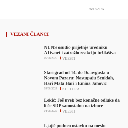
26/12/2025
VEZANI ČLANCI
NUNS osudio prijetnje uredniku
A1tv.net i zatražio reakciju tužilaštva
06/08/2026
VIJESTI
Stari grad od 14. do 16. avgusta u
Novom Pazaru: Nastupaju Senidah,
Hari Mata Hari i Emina Jahović
05/08/2026
KULTURA
Lekić: Još uvek bez konačne odluke da
li će SDP samostalno na izbore
04/08/2026
VIJESTI
Ljajić podneo ostavku na mesto