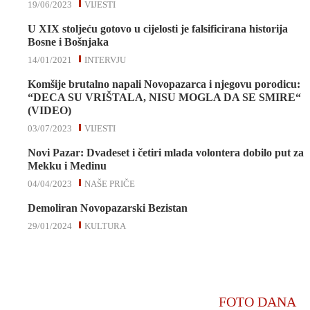
19/06/2023
VIJESTI
U XIX stoljeću gotovo u cijelosti je falsificirana historija
Bosne i Bošnjaka
14/01/2021
INTERVJU
Komšije brutalno napali Novopazarca i njegovu porodicu:
“DECA SU VRIŠTALA, NISU MOGLA DA SE SMIRE“
(VIDEO)
03/07/2023
VIJESTI
Novi Pazar: Dvadeset i četiri mlada volontera dobilo put za
Mekku i Medinu
04/04/2023
NAŠE PRIČE
Demoliran Novopazarski Bezistan
29/01/2024
KULTURA
FOTO DANA