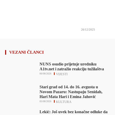
26/12/2025
VEZANI ČLANCI
NUNS osudio prijetnje uredniku
A1tv.net i zatražio reakciju tužilaštva
06/08/2026
VIJESTI
Stari grad od 14. do 16. avgusta u
Novom Pazaru: Nastupaju Senidah,
Hari Mata Hari i Emina Jahović
05/08/2026
KULTURA
Lekić: Još uvek bez konačne odluke da