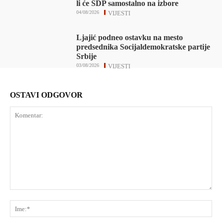
li će SDP samostalno na izbore
04/08/2026
VIJESTI
Ljajić podneo ostavku na mesto
predsednika Socijaldemokratske partije
Srbije
03/08/2026
VIJESTI
OSTAVI ODGOVOR
Komentar:
Ime