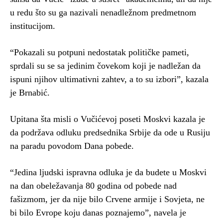
u redu što su ga nazivali nenadležnom predmetnom
institucijom.
“Pokazali su potpuni nedostatak političke pameti,
sprdali su se sa jedinim čovekom koji je nadležan da
ispuni njihov ultimativni zahtev, a to su izbori”, kazala
je Brnabić.
Upitana šta misli o Vučićevoj poseti Moskvi kazala je
da podržava odluku predsednika Srbije da ode u Rusiju
na paradu povodom Dana pobede.
“Jedina ljudski ispravna odluka je da budete u Moskvi
na dan obeležavanja 80 godina od pobede nad
fašizmom, jer da nije bilo Crvene armije i Sovjeta, ne
bi bilo Evrope koju danas poznajemo”, navela je