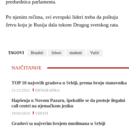
predsednica parlamenta.
Po njenim rečima, svi evropski lideri treba da poštuju
žrtvu koju je Rusija dala tokom Drugog svetskog rata.
TAGOVI
Brnabić
Izbori
studenti
Vučić
NAJČITANIJE
TOP 10 najvećih gradova u Srbiji, prema broju stanovnika
21/12/2022
INFOGRAFIKA
Hapšenja u Novom Pazaru, špekuliše se da postoje ilegalni
call centri na njemačkom jeziku
19/04/2024
VIJESTI
Gradovi sa najvećim brojem muslimana u Srbiji