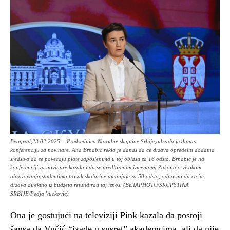
Beograd,23.02.2025. - Predsednica Narodne skuptine Srbije,odrzala je danas
konferenciju za novinare. Ana Brnabic rekla je danas da ce drzava opredeliti dodatna
sredstva da se povecaju plate zaposlenima u toj oblasti za 16 odsto. Brnabic je na
konferenciji za novinare kazala i da se predlozenim izmenama Zakona o visokom
obrazovanju studentima trosak skolarine umanjuje za 50 odsto, odnosno da ce im
drzava direktno iz budzeta refundirati taj iznos. (BETAPHOTO/SKUPSTINA
SRBIJE/Pedja Vuckovic)
Ona je gostujući na televiziji Pink kazala da postoji
šansa da Vučić “izađe u susret” akademcima, ali da nije