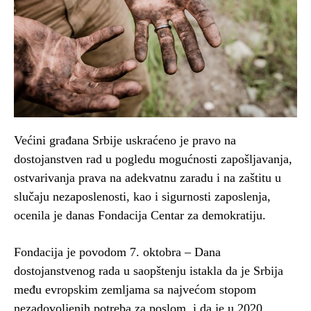
Većini građana Srbije uskraćeno je pravo na
dostojanstven rad u pogledu mogućnosti zapošljavanja,
ostvarivanja prava na adekvatnu zaradu i na zaštitu u
slučaju nezaposlenosti, kao i sigurnosti zaposlenja,
ocenila je danas Fondacija Centar za demokratiju.
Fondacija je povodom 7. oktobra – Dana
dostojanstvenog rada u saopštenju istakla da je Srbija
među evropskim zemljama sa najvećom stopom
nezadovoljenih potreba za poslom, i da je u 2020.