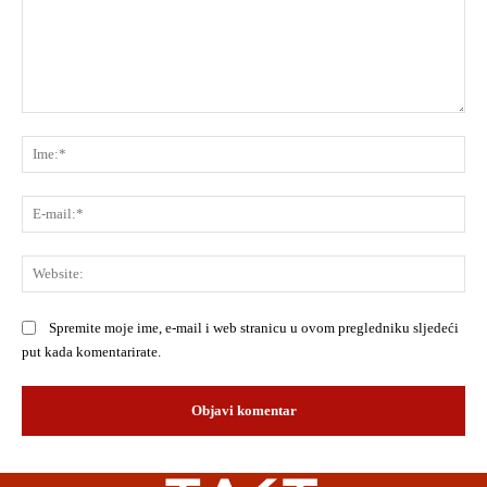
Komentar:
Ime
E-
mai
Web
Spremite moje ime, e-mail i web stranicu u ovom pregledniku sljedeći
put kada komentarirate.