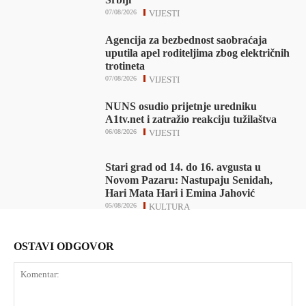
07/08/2026
VIJESTI
Agencija za bezbednost saobraćaja
uputila apel roditeljima zbog električnih
trotineta
07/08/2026
VIJESTI
NUNS osudio prijetnje uredniku
A1tv.net i zatražio reakciju tužilaštva
06/08/2026
VIJESTI
Stari grad od 14. do 16. avgusta u
Novom Pazaru: Nastupaju Senidah,
Hari Mata Hari i Emina Jahović
05/08/2026
KULTURA
OSTAVI ODGOVOR