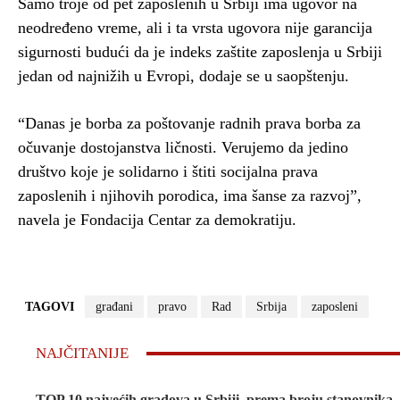
Samo troje od pet zaposlenih u Srbiji ima ugovor na
neodređeno vreme, ali i ta vrsta ugovora nije garancija
sigurnosti budući da je indeks zaštite zaposlenja u Srbiji
jedan od najnižih u Evropi, dodaje se u saopštenju.
“Danas je borba za poštovanje radnih prava borba za
očuvanje dostojanstva ličnosti. Verujemo da jedino
društvo koje je solidarno i štiti socijalna prava
zaposlenih i njihovih porodica, ima šanse za razvoj”,
navela je Fondacija Centar za demokratiju.
TAGOVI
građani
pravo
Rad
Srbija
zaposleni
NAJČITANIJE
TOP 10 najvećih gradova u Srbiji, prema broju stanovnika