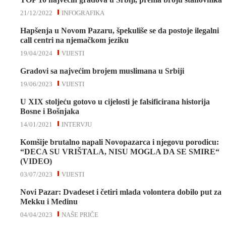
21/12/2022
INFOGRAFIKA
Hapšenja u Novom Pazaru, špekuliše se da postoje ilegalni
call centri na njemačkom jeziku
19/04/2024
VIJESTI
Gradovi sa najvećim brojem muslimana u Srbiji
19/06/2023
VIJESTI
U XIX stoljeću gotovo u cijelosti je falsificirana historija
Bosne i Bošnjaka
14/01/2021
INTERVJU
Komšije brutalno napali Novopazarca i njegovu porodicu:
“DECA SU VRIŠTALA, NISU MOGLA DA SE SMIRE“
(VIDEO)
03/07/2023
VIJESTI
Novi Pazar: Dvadeset i četiri mlada volontera dobilo put za
Mekku i Medinu
04/04/2023
NAŠE PRIČE