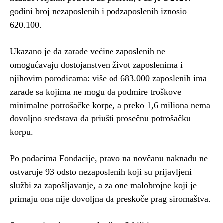
godini broj nezaposlenih i podzaposlenih iznosio
620.100.
Ukazano je da zarade većine zaposlenih ne
omogućavaju dostojanstven život zaposlenima i
njihovim porodicama: više od 683.000 zaposlenih ima
zarade sa kojima ne mogu da podmire troškove
minimalne potrošačke korpe, a preko 1,6 miliona nema
dovoljno sredstava da priušti prosečnu potrošačku
korpu.
Po podacima Fondacije, pravo na novčanu naknadu ne
ostvaruje 93 odsto nezaposlenih koji su prijavljeni
službi za zapošljavanje, a za one malobrojne koji je
primaju ona nije dovoljna da preskoče prag siromaštva.