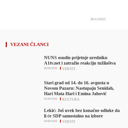
26/12/2025
VEZANI ČLANCI
NUNS osudio prijetnje uredniku
A1tv.net i zatražio reakciju tužilaštva
06/08/2026
VIJESTI
Stari grad od 14. do 16. avgusta u
Novom Pazaru: Nastupaju Senidah,
Hari Mata Hari i Emina Jahović
05/08/2026
KULTURA
Lekić: Još uvek bez konačne odluke da
li će SDP samostalno na izbore
04/08/2026
VIJESTI