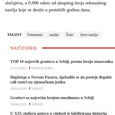
slučajeva, a 0,006 odsto od ukupnog broja seksualnog
nasilja koje se desilo u proteklih godinu dana.
TAGOVI
Fenomena
nasilje
Žene
žrtve nasilja
NAJČITANIJE
TOP 10 najvećih gradova u Srbiji, prema broju stanovnika
21/12/2022
INFOGRAFIKA
Hapšenja u Novom Pazaru, špekuliše se da postoje ilegalni
call centri na njemačkom jeziku
19/04/2024
VIJESTI
Gradovi sa najvećim brojem muslimana u Srbiji
19/06/2023
VIJESTI
U XIX stoljeću gotovo u cijelosti je falsificirana historija