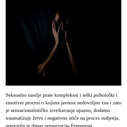
Seksualno nasilje prate kompleksni i teški psihološki i
emotivni procesi o kojima javnost nedovoljno zna i zato
je senzacionalističko izveštavanje opasno, dodatno
traumatizuje žrtvu i negativno utiče na proces sudjenja,
upozorila je danas organizacija Fenomena.