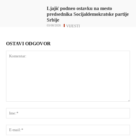
Ljajić podneo ostavku na mesto
predsednika Socijaldemokratske partije
Srbije
03/08/2026
VIJESTI
OSTAVI ODGOVOR
Komentar:
Ime
E-
mai