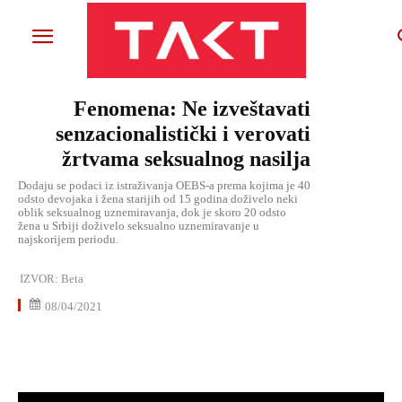
Fenomena: Ne izveštavati
senzacionalistički i verovati
žrtvama seksualnog nasilja
Dodaju se podaci iz istraživanja OEBS-a prema kojima je 40
odsto devojaka i žena starijih od 15 godina doživelo neki
oblik seksualnog uznemiravanja, dok je skoro 20 odsto
žena u Srbiji doživelo seksualno uznemiravanje u
najskorijem periodu.
IZVOR:
Beta
08/04/2021