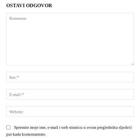
OSTAVI ODGOVOR
Komentar:
Ime
E-
mai
Web
Spremite moje ime, e-mail i web stranicu u ovom pregledniku sljedeći
put kada komentarirate.