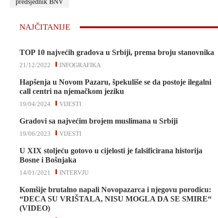
predsjednik BNV
NAJČITANIJE
TOP 10 najvećih gradova u Srbiji, prema broju stanovnika
21/12/2022
INFOGRAFIKA
Hapšenja u Novom Pazaru, špekuliše se da postoje ilegalni
call centri na njemačkom jeziku
19/04/2024
VIJESTI
Gradovi sa najvećim brojem muslimana u Srbiji
19/06/2023
VIJESTI
U XIX stoljeću gotovo u cijelosti je falsificirana historija
Bosne i Bošnjaka
14/01/2021
INTERVJU
Komšije brutalno napali Novopazarca i njegovu porodicu:
“DECA SU VRIŠTALA, NISU MOGLA DA SE SMIRE“
(VIDEO)