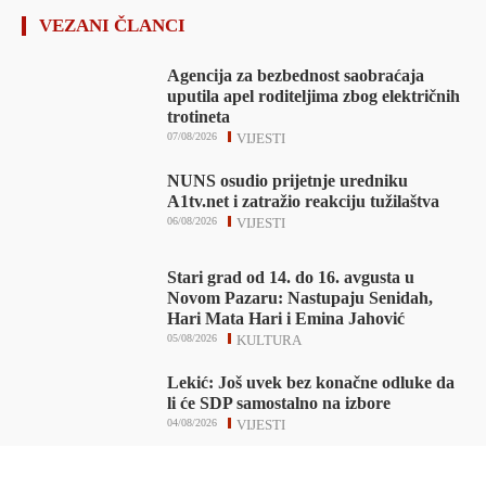
VEZANI ČLANCI
Agencija za bezbednost saobraćaja
uputila apel roditeljima zbog električnih
trotineta
07/08/2026
VIJESTI
NUNS osudio prijetnje uredniku
A1tv.net i zatražio reakciju tužilaštva
06/08/2026
VIJESTI
Stari grad od 14. do 16. avgusta u
Novom Pazaru: Nastupaju Senidah,
Hari Mata Hari i Emina Jahović
05/08/2026
KULTURA
Lekić: Još uvek bez konačne odluke da
li će SDP samostalno na izbore
04/08/2026
VIJESTI