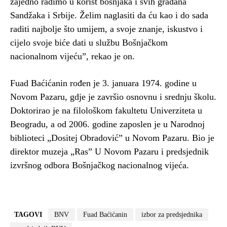
zajedno radimo u korist bošnjaka i svih građana
Sandžaka i Srbije. Želim naglasiti da ću kao i do sada
raditi najbolje što umijem, a svoje znanje, iskustvo i
cijelo svoje biće dati u službu Bošnjačkom
nacionalnom vijeću”, rekao je on.
Fuad Baćićanin rođen je 3. januara 1974. godine u
Novom Pazaru, gdje je završio osnovnu i srednju školu.
Doktorirao je na filološkom fakultetu Univerziteta u
Beogradu, a od 2006. godine zaposlen je u Narodnoj
biblioteci „Dositej Obradović” u Novom Pazaru. Bio je
direktor muzeja „Ras” U Novom Pazaru i predsjednik
izvršnog odbora Bošnjačkog nacionalnog vijeća.
TAGOVI
BNV
Fuad Baćićanin
izbor za predsjednika