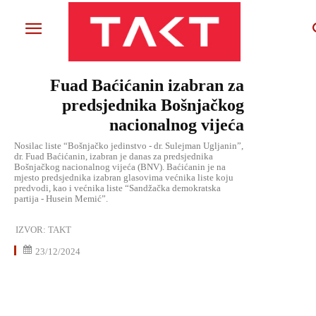
Fuad Baćićanin izabran za
predsjednika Bošnjačkog
nacionalnog vijeća
Nosilac liste “Bošnjačko jedinstvo - dr. Sulejman Ugljanin”,
dr. Fuad Baćićanin, izabran je danas za predsjednika
Bošnjačkog nacionalnog vijeća (BNV). Baćićanin je na
mjesto predsjednika izabran glasovima većnika liste koju
predvodi, kao i većnika liste “Sandžačka demokratska
partija - Husein Memić”.
IZVOR:
TAKT
23/12/2024