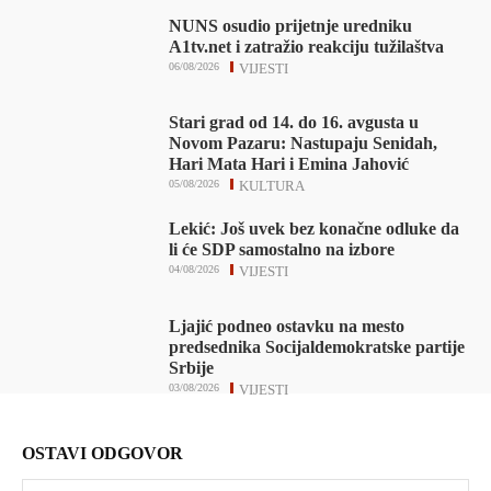
NUNS osudio prijetnje uredniku
A1tv.net i zatražio reakciju tužilaštva
06/08/2026
VIJESTI
Stari grad od 14. do 16. avgusta u
Novom Pazaru: Nastupaju Senidah,
Hari Mata Hari i Emina Jahović
05/08/2026
KULTURA
Lekić: Još uvek bez konačne odluke da
li će SDP samostalno na izbore
04/08/2026
VIJESTI
Ljajić podneo ostavku na mesto
predsednika Socijaldemokratske partije
Srbije
03/08/2026
VIJESTI
OSTAVI ODGOVOR