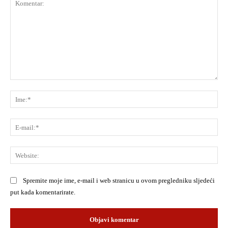
Komentar:
Ime
E-
mai
Web
Spremite moje ime, e-mail i web stranicu u ovom pregledniku sljedeći
put kada komentarirate.