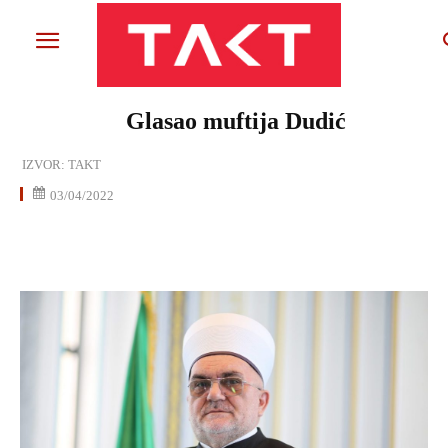
Glasao muftija Dudić
IZVOR:
TAKT
03/04/2022