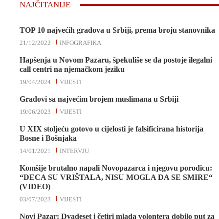
NAJČITANIJE
TOP 10 najvećih gradova u Srbiji, prema broju stanovnika
21/12/2022
INFOGRAFIKA
Hapšenja u Novom Pazaru, špekuliše se da postoje ilegalni
call centri na njemačkom jeziku
19/04/2024
VIJESTI
Gradovi sa najvećim brojem muslimana u Srbiji
19/06/2023
VIJESTI
U XIX stoljeću gotovo u cijelosti je falsificirana historija
Bosne i Bošnjaka
14/01/2021
INTERVJU
Komšije brutalno napali Novopazarca i njegovu porodicu:
“DECA SU VRIŠTALA, NISU MOGLA DA SE SMIRE“
(VIDEO)
03/07/2023
VIJESTI
Novi Pazar: Dvadeset i četiri mlada volontera dobilo put za