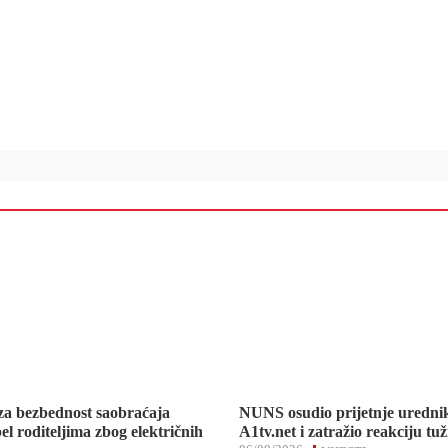
za bezbednost saobraćaja
NUNS osudio prijetnje uredni
el roditeljima zbog električnih
A1tv.net i zatražio reakciju tuž