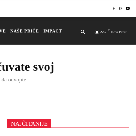
VE
NAŠE PRIČE
IMPACT
C
22.2
Novi Pazar
čuvate svoj
i da odvojite
NAJČITANIJE