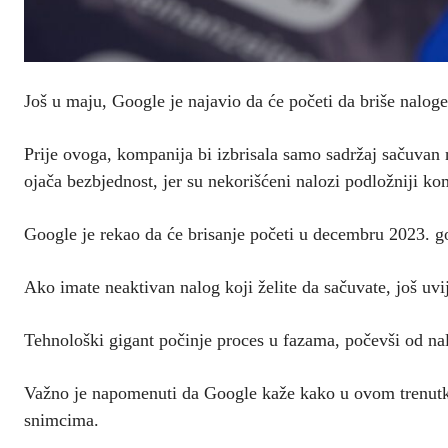
Još u maju, Google je najavio da će početi da briše naloge 
Prije ovoga, kompanija bi izbrisala samo sadržaj sačuvan
ojača bezbjednost, jer su nekorišćeni nalozi podložniji k
Google je rekao da će brisanje početi u decembru 2023. g
Ako imate neaktivan nalog koji želite da sačuvate, još uvi
Tehnološki gigant počinje proces u fazama, počevši od nalo
Važno je napomenuti da Google kaže kako u ovom trenutk
snimcima.