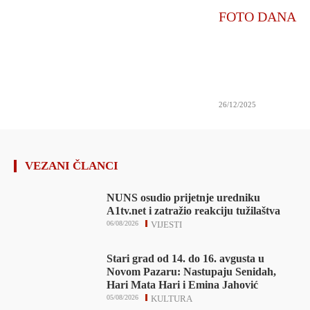
FOTO DANA
26/12/2025
VEZANI ČLANCI
NUNS osudio prijetnje uredniku
A1tv.net i zatražio reakciju tužilaštva
06/08/2026
VIJESTI
Stari grad od 14. do 16. avgusta u
Novom Pazaru: Nastupaju Senidah,
Hari Mata Hari i Emina Jahović
05/08/2026
KULTURA