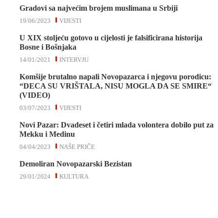
Gradovi sa najvećim brojem muslimana u Srbiji
19/06/2023
VIJESTI
U XIX stoljeću gotovo u cijelosti je falsificirana historija
Bosne i Bošnjaka
14/01/2021
INTERVJU
Komšije brutalno napali Novopazarca i njegovu porodicu:
“DECA SU VRIŠTALA, NISU MOGLA DA SE SMIRE“
(VIDEO)
03/07/2023
VIJESTI
Novi Pazar: Dvadeset i četiri mlada volontera dobilo put za
Mekku i Medinu
04/04/2023
NAŠE PRIČE
Demoliran Novopazarski Bezistan
29/01/2024
KULTURA