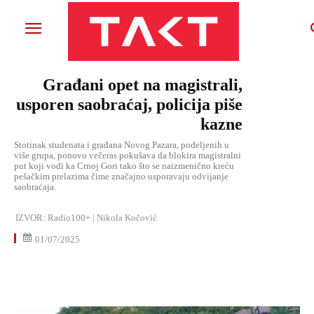
Građani opet na magistrali,
usporen saobraćaj, policija piše
kazne
Stotinak studenata i građana Novog Pazara, podeljenih u
više grupa, ponovo večeras pokušava da blokira magistralni
put koji vodi ka Crnoj Gori tako što se naizmenično kreću
pešačkim prelazima čime značajno usporavaju odvijanje
saobraćaja.
IZVOR:
Radio100+ | Nikola Kočović
01/07/2025