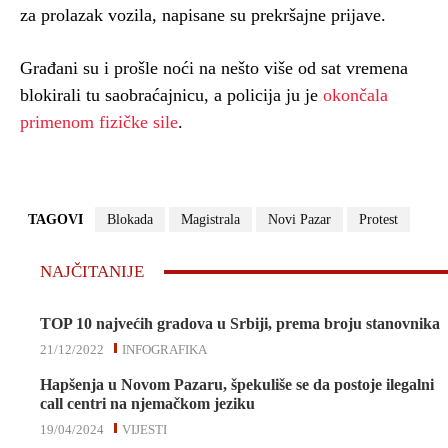
za prolazak vozila, napisane su prekršajne prijave.
Građani su i prošle noći na nešto više od sat vremena
blokirali tu saobraćajnicu, a policija ju je
okončala
primenom fizičke sile
.
TAGOVI
Blokada
Magistrala
Novi Pazar
Protest
NAJČITANIJE
TOP 10 najvećih gradova u Srbiji, prema broju stanovnika
21/12/2022
INFOGRAFIKA
Hapšenja u Novom Pazaru, špekuliše se da postoje ilegalni
call centri na njemačkom jeziku
19/04/2024
VIJESTI