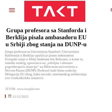
Grupa profesora sa Stanforda i
Berklija pisala ambasadoru EU
u Srbiji zbog stanja na DUNP-u
Grupa profesora sa Univerziteta Stanford i Univerziteta
Kalifornije u Berkliju uputila je pismo ambasadoru
Evropske unije u Srbiji Andreasu fon Bekeratu, u kome se,
između ostalog, upozorava na „ozbiljnu i ubrzano
pogoršavajuću situaciju“ na Državnom univerzitetu u
Novom Pazaru (DUNP). Profesori traže hitnu reakciju
Delegacije EU zbog, kako navode, sistematskog uništavanja
ove visokoškolske ustanove.
IZVOR:
www.insajder.net
12/12/2025