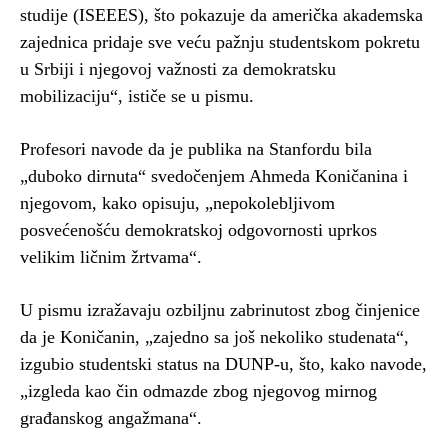
studije (ISEEES), što pokazuje da američka akademska
zajednica pridaje sve veću pažnju studentskom pokretu
u Srbiji i njegovoj važnosti za demokratsku
mobilizaciju“, ističe se u pismu.
Profesori navode da je publika na Stanfordu bila
„duboko dirnuta“ svedočenjem Ahmeda Koničanina i
njegovom, kako opisuju, „nepokolebljivom
posvećenošću demokratskoj odgovornosti uprkos
velikim ličnim žrtvama“.
U pismu izražavaju ozbiljnu zabrinutost zbog činjenice
da je Koničanin, „zajedno sa još nekoliko studenata“,
izgubio studentski status na DUNP-u, što, kako navode,
„izgleda kao čin odmazde zbog njegovog mirnog
građanskog angažmana“.