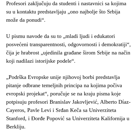
Profesori zaključuju da studenti i nastavnici sa kojima
su u kontaktu predstavljaju „ono najbolje što Srbija
može da ponudi“.
U pismu navode da su to „mladi ljudi i edukatori
posvećeni transparentnosti, odgovornosti i demokratiji“,
čija je hrabrost „ujedinila građane širom Srbije na način
koji nadilazi istorijske podele“.
„Podrška Evropske unije njihovoj borbi predstavlja
pitanje odbrane temeljnih principa na kojima počiva
evropski projekat“, poručuje se na kraju pisma koje
potpisuju profesori Branislav Jakovljević, Alberto Díaz-
Cayeros, Pavle Levi i Srđan Keča sa Univerziteta
Stanford, i Đorđe Popović sa Univerziteta Kalifornija u
Berkliju.