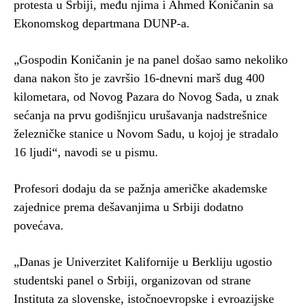
protesta u Srbiji, među njima i Ahmed Koničanin sa
Ekonomskog departmana DUNP-a.
„Gospodin Koničanin je na panel došao samo nekoliko
dana nakon što je završio 16-dnevni marš dug 400
kilometara, od Novog Pazara do Novog Sada, u znak
sećanja na prvu godišnjicu urušavanja nadstrešnice
železničke stanice u Novom Sadu, u kojoj je stradalo
16 ljudi“, navodi se u pismu.
Profesori dodaju da se pažnja američke akademske
zajednice prema dešavanjima u Srbiji dodatno
povećava.
„Danas je Univerzitet Kalifornije u Berkliju ugostio
studentski panel o Srbiji, organizovan od strane
Instituta za slovenske, istočnoevropske i evroazijske