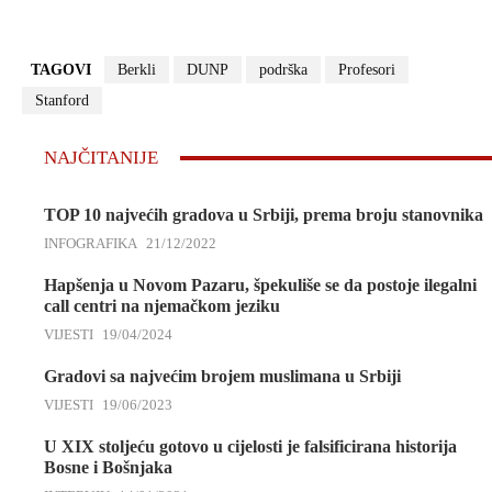
TAGOVI
Berkli
DUNP
podrška
Profesori
Stanford
NAJČITANIJE
TOP 10 najvećih gradova u Srbiji, prema broju stanovnika
INFOGRAFIKA
21/12/2022
Hapšenja u Novom Pazaru, špekuliše se da postoje ilegalni
call centri na njemačkom jeziku
VIJESTI
19/04/2024
Gradovi sa najvećim brojem muslimana u Srbiji
VIJESTI
19/06/2023
U XIX stoljeću gotovo u cijelosti je falsificirana historija
Bosne i Bošnjaka