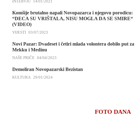
INTERVJU
14/01/2021
Komšije brutalno napali Novopazarca i njegovu porodicu:
“DECA SU VRIŠTALA, NISU MOGLA DA SE SMIRE“
(VIDEO)
VIJESTI
03/07/2023
Novi Pazar: Dvadeset i četiri mlada volontera dobilo put za
Mekku i Medinu
NAŠE PRIČE
04/04/2023
Demoliran Novopazarski Bezistan
KULTURA
29/01/2024
FOTO DANA