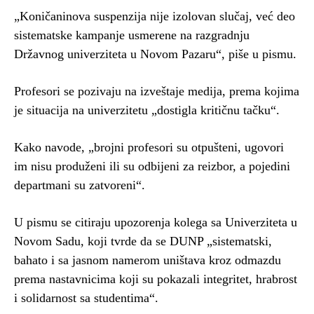
„Koničaninova suspenzija nije izolovan slučaj, već deo
sistematske kampanje usmerene na razgradnju
Državnog univerziteta u Novom Pazaru“, piše u pismu.
Profesori se pozivaju na izveštaje medija, prema kojima
je situacija na univerzitetu „dostigla kritičnu tačku“.
Kako navode, „brojni profesori su otpušteni, ugovori
im nisu produženi ili su odbijeni za reizbor, a pojedini
departmani su zatvoreni“.
U pismu se citiraju upozorenja kolega sa Univerziteta u
Novom Sadu, koji tvrde da se DUNP „sistematski,
bahato i sa jasnom namerom uništava kroz odmazdu
prema nastavnicima koji su pokazali integritet, hrabrost
i solidarnost sa studentima“.