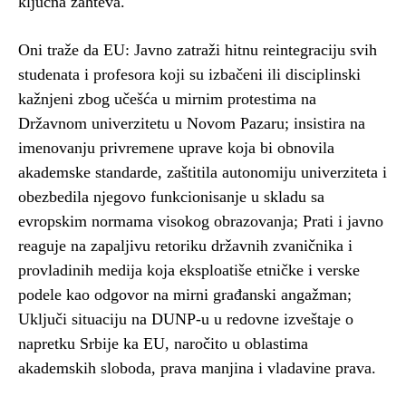
ključna zahteva.
Oni traže da EU: Javno zatraži hitnu reintegraciju svih
studenata i profesora
koji su izbačeni ili disciplinski
kažnjeni zbog učešća u mirnim protestima na
Državnom univerzitetu u Novom Pazaru; insistira na
imenovanju privremene uprave
koja bi obnovila
akademske standarde, zaštitila autonomiju univerziteta i
obezbedila njegovo funkcionisanje u skladu sa
evropskim normama visokog obrazovanja; Prati i javno
reaguje na zapaljivu retoriku
državnih zvaničnika i
provladinih medija koja eksploatiše etničke i verske
podele kao odgovor na mirni građanski angažman;
Uključi situaciju na DUNP-u u redovne izveštaje o
napretku Srbije ka EU, naročito u oblastima
akademskih sloboda, prava manjina i vladavine prava.