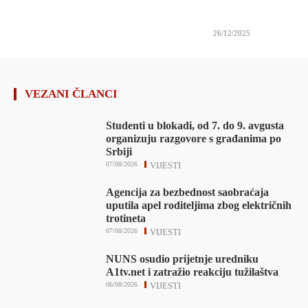
26/12/2025
VEZANI ČLANCI
Studenti u blokadi, od 7. do 9. avgusta
organizuju razgovore s građanima po
Srbiji
07/08/2026
VIJESTI
Agencija za bezbednost saobraćaja
uputila apel roditeljima zbog električnih
trotineta
07/08/2026
VIJESTI
NUNS osudio prijetnje uredniku
A1tv.net i zatražio reakciju tužilaštva
06/08/2026
VIJESTI