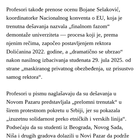
Profesori takođe prenose ocenu Bojane Selaković,
koordinatorke Nacionalnog konventa o EU, koja je
trenutna dešavanja nazvala „finalnom fazom“
demontaže univerziteta — procesa koji je, prema
njenim rečima, započeo postavljenjem rektora
Dolićanina 2022. godine, a „dramatično se ubrzao“
nakon nasilnog izbacivanja studenata 29. jula 2025. od
strane „maskiranog privatnog obezbeđenja, uz prisustvo
samog rektora“.
Profesori u pismu naglašavaju da su dešavanja u
Novom Pazaru predstavljala „prelomni trenutak“ u
širem protestnom pokretu u Srbiji, jer su pokazala
„izuzetnu solidarnost preko etničkih i verskih linija“.
Podsećaju da su studenti iz Beograda, Novog Sada,
Niša i drugih gradova dolazili u Novi Pazar da podrže