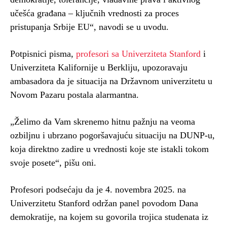
učešća građana – ključnih vrednosti za proces
pristupanja Srbije EU“, navodi se u uvodu.
Potpisnici pisma,
profesori sa Univerziteta Stanford
i
Univerziteta Kalifornije u Berkliju, upozoravaju
ambasadora da je situacija na Državnom univerzitetu u
Novom Pazaru postala alarmantna.
„Želimo da Vam skrenemo hitnu pažnju na veoma
ozbiljnu i ubrzano pogoršavajuću situaciju na DUNP-u,
koja direktno zadire u vrednosti koje ste istakli tokom
svoje posete“, pišu oni.
Profesori podsećaju da je 4. novembra 2025. na
Univerzitetu Stanford održan panel povodom Dana
demokratije, na kojem su govorila trojica studenata iz