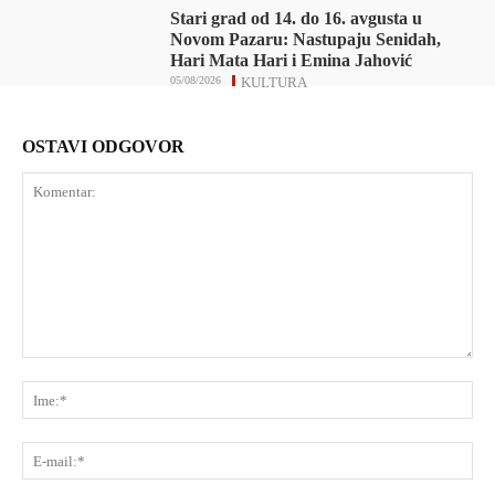
Stari grad od 14. do 16. avgusta u
Novom Pazaru: Nastupaju Senidah,
Hari Mata Hari i Emina Jahović
05/08/2026
KULTURA
OSTAVI ODGOVOR
Komentar:
Ime
E-
mai