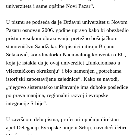
univerziteta i same opštine Novi Pazar“.
U pismu se podseća da je Državni univerzitet u Novom
Pazaru osnovan 2006. godine upravo kako bi obezbedio
pristup visokom obrazovanju pretežno bošnjačkom
stanovništvu Sandžaka. Potpisnici citiraju Bojanu
Selaković, koordinatorku Nacionalnog konventa o EU,
koja je istakla da je ovaj univerzitet „funkcionisao u
višeetničkom okruženju“ i bio namenjen „potrebama
istorijski zapostavljene zajednice“. Kako se navodi,
„njegovo sistematsko uništavanje ima duboke posledice
po prava manjina, regionalni razvoj i evropske
integracije Srbije“.
U završnom delu pisma, profesori upućuju direktan
apel Delegaciji Evropske unije u Srbiji, navodeći četiri