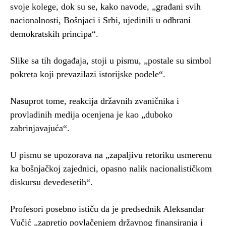
svoje kolege, dok su se, kako navode, „građani svih
nacionalnosti, Bošnjaci i Srbi, ujedinili u odbrani
demokratskih principa“.
Slike sa tih događaja, stoji u pismu, „postale su simbol
pokreta koji prevazilazi istorijske podele“.
Nasuprot tome, reakcija državnih zvaničnika i
provladinih medija ocenjena je kao „duboko
zabrinjavajuća“.
U pismu se upozorava na „zapaljivu retoriku usmerenu
ka bošnjačkoj zajednici, opasno nalik nacionalističkom
diskursu devedesetih“.
Profesori posebno ističu da je predsednik Aleksandar
Vučić „zapretio povlačenjem državnog finansiranja i