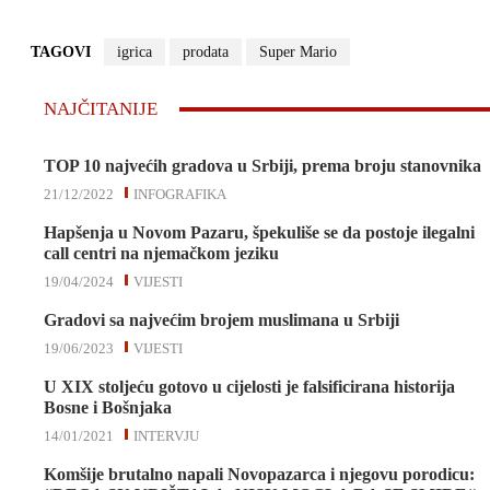
TAGOVI
igrica
prodata
Super Mario
NAJČITANIJE
TOP 10 najvećih gradova u Srbiji, prema broju stanovnika
21/12/2022
INFOGRAFIKA
Hapšenja u Novom Pazaru, špekuliše se da postoje ilegalni
call centri na njemačkom jeziku
19/04/2024
VIJESTI
Gradovi sa najvećim brojem muslimana u Srbiji
19/06/2023
VIJESTI
U XIX stoljeću gotovo u cijelosti je falsificirana historija
Bosne i Bošnjaka
14/01/2021
INTERVJU
Komšije brutalno napali Novopazarca i njegovu porodicu: