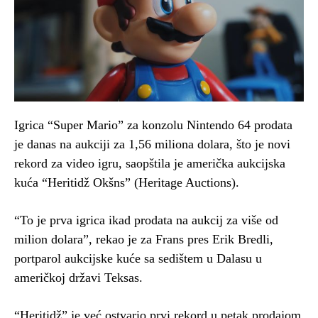
Igrica “Super Mario” za konzolu Nintendo 64 prodata
je danas na aukciji za 1,56 miliona dolara, što je novi
rekord za video igru, saopštila je američka aukcijska
kuća “Heritidž Okšns” (Heritage Auctions).
“To je prva igrica ikad prodata na aukcij za više od
milion dolara”, rekao je za Frans pres Erik Bredli,
portparol aukcijske kuće sa sedištem u Dalasu u
američkoj državi Teksas.
“Heritidž” je već ostvario prvi rekord u petak prodajom