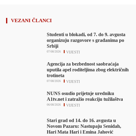
VEZANI ČLANCI
Studenti u blokadi, od 7. do 9. avgusta
organizuju razgovore s građanima po
Srbiji
07/08/2026
VIJESTI
Agencija za bezbednost saobraćaja
uputila apel roditeljima zbog električnih
trotineta
07/08/2026
VIJESTI
NUNS osudio prijetnje uredniku
A1tv.net i zatražio reakciju tužilaštva
06/08/2026
VIJESTI
Stari grad od 14. do 16. avgusta u
Novom Pazaru: Nastupaju Senidah,
Hari Mata Hari i Emina Jahović