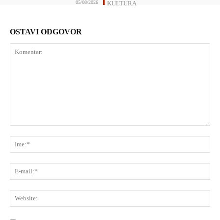
05/08/2026
KULTURA
OSTAVI ODGOVOR
Komentar:
Ime
E-
mai
Web