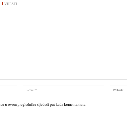
VIJESTI
Ime:*
E-
mail:*
nicu u ovom pregledniku sljedeći put kada komentarirate.