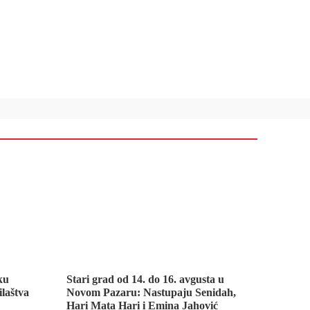
ku
Stari grad od 14. do 16. avgusta u
ilaštva
Novom Pazaru: Nastupaju Senidah,
Hari Mata Hari i Emina Jahović