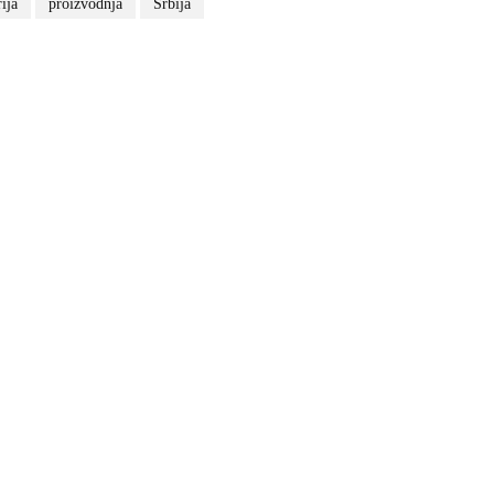
ija
proizvodnja
Srbija