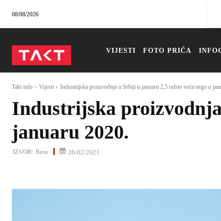
08/08/2026
VIJESTI
FOTO PRIČA
INFO
Takt info
Vijesti
Industrijska proizvodnja u Srbiji u januaru 2,5 odsto veća nego u janu
Industrijska proizvodnja
januaru 2020.
IZVOR:
Beta
26/02/2021