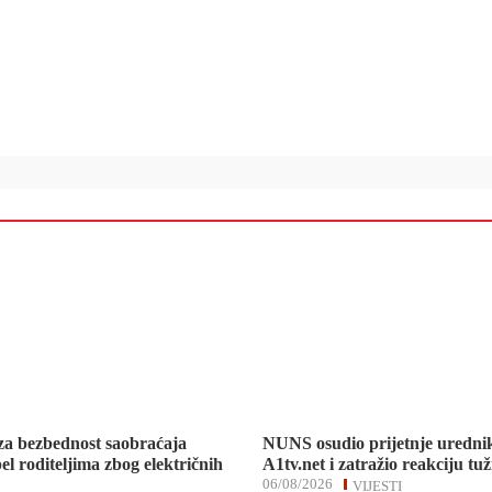
za bezbednost saobraćaja
NUNS osudio prijetnje uredni
el roditeljima zbog električnih
A1tv.net i zatražio reakciju tuž
06/08/2026
VIJESTI