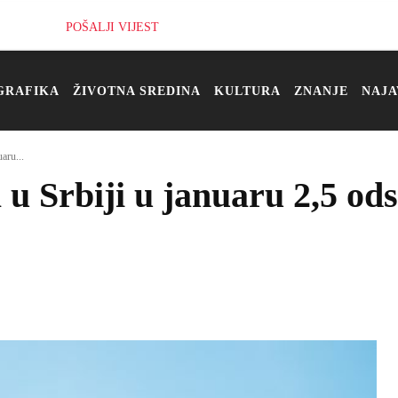
POŠALJI VIJEST
GRAFIKA
ŽIVOTNA SREDINA
KULTURA
ZNANJE
NAJA
aru...
 u Srbiji u januaru 2,5 od