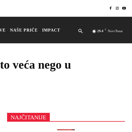
VE
NAŠE PRIČE
IMPACT
C
29.4
Novi Pazar
sto veća nego u
NAJČITANIJE