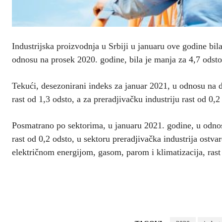
Industrijska proizvodnja u Srbiji u januaru ove godine bil
odnosu na prosek 2020. godine, bila je manja za 4,7 odsto
Tekući, desezonirani indeks za januar 2021, u odnosu na 
rast od 1,3 odsto, a za preradjivačku industriju rast od 0,
Posmatrano po sektorima, u januaru 2021. godine, u odnos
rast od 0,2 odsto, u sektoru preradjivačka industrija ostva
električnom energijom, gasom, parom i klimatizacija, rast