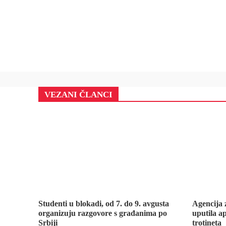
VEZANI ČLANCI
Studenti u blokadi, od 7. do 9. avgusta
Agencija 
organizuju razgovore s građanima po
uputila ap
Srbiji
trotineta