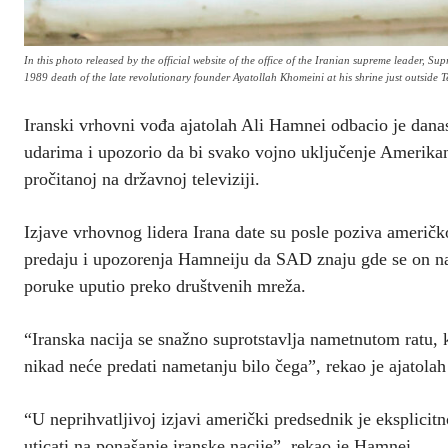
In this photo released by the official website of the office of the Iranian supreme leader,
1989 death of the late revolutionary founder Ayatollah Khomeini at his shrine just outside 
Iranski vrhovni vođa ajatolah Ali Hamnei odbacio je dana
udarima i upozorio da bi svako vojno uključenje Amerikana
pročitanoj na državnoj televiziji.
Izjave vrhovnog lidera Irana date su posle poziva ameri
predaju i upozorenja Hamneiju da SAD znaju gde se on nala
poruke uputio preko društvenih mreža.
“Iranska nacija se snažno suprotstavlja nametnutom ratu, 
nikad neće predati nametanju bilo čega”, rekao je ajatolah
“U neprihvatljivoj izjavi američki predsednik je eksplicitn
uticati na ponašanje iranske nacije”, rekao je Hamnei.