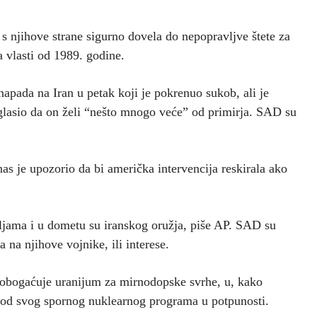
 s njihove strane sigurno dovela do nepopravljve štete za
a vlasti od 1989. godine.
apada na Iran u petak koji je pokrenuo sukob, ali je
glasio da on želi “nešto mnogo veće” od primirja. SAD su
nas je upozorio da bi američka intervencija reskirala ako
ljama i u dometu su iranskog oružja, piše AP. SAD su
na njihove vojnike, ili interese.
a obogaćuje uranijum za mirnodopske svrhe, u, kako
 od svog spornog nuklearnog programa u potpunosti.