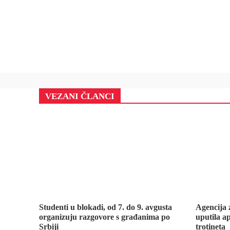
VEZANI ČLANCI
Studenti u blokadi, od 7. do 9. avgusta
Agencija 
organizuju razgovore s građanima po
uputila ap
Srbiji
trotineta