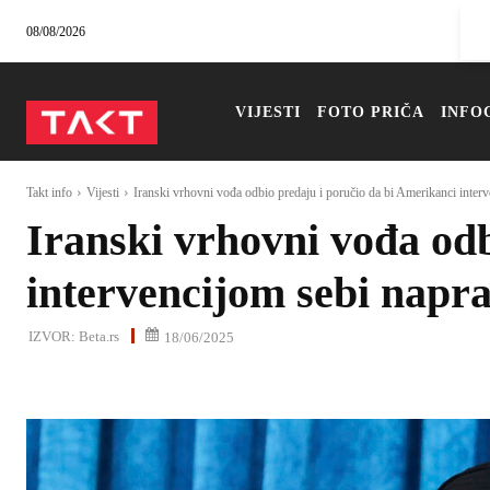
08/08/2026
VIJESTI
FOTO PRIČA
INFO
Takt info
Vijesti
Iranski vrhovni vođa odbio predaju i poručio da bi Amerikanci interv
Iranski vrhovni vođa odb
intervencijom sebi naprav
IZVOR:
Beta.rs
18/06/2025