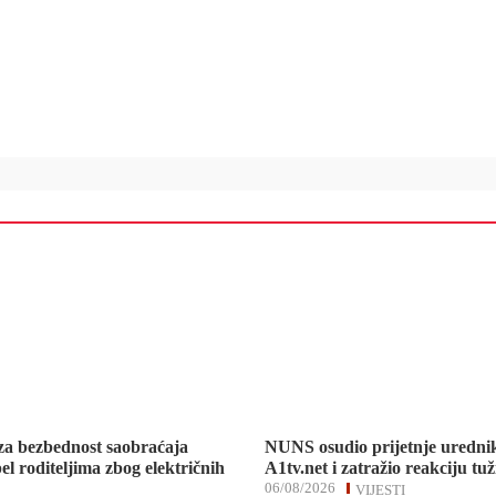
za bezbednost saobraćaja
NUNS osudio prijetnje uredni
el roditeljima zbog električnih
A1tv.net i zatražio reakciju tuž
06/08/2026
VIJESTI