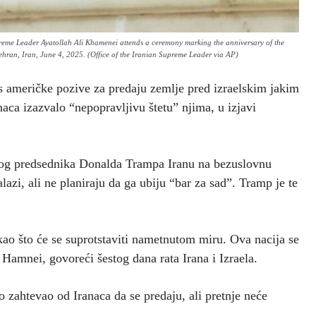
 Supreme Leader Ayatollah Ali Khamenei attends a ceremony marking the anniversary of the
Tehran, Iran, June 4, 2025. (Office of the Iranian Supreme Leader via AP)
s američke pozive za predaju zemlje pred izraelskim jakim
ca izazvalo “nepopravljivu štetu” njima, u izjavi
čkog predsednika Donalda Trampa Iranu na bezuslovnu
zi, ali ne planiraju da ga ubiju “bar za sad”. Tramp je te
kao što će se suprotstaviti nametnutom miru. Ova nacija se
 Hamnei, govoreći šestog dana rata Irana i Izraela.
o zahtevao od Iranaca da se predaju, ali pretnje neće