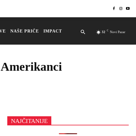
VE
NAŠE PRIČE
IMPACT
C
32
Novi Pazar
i Amerikanci
NAJČITANIJE