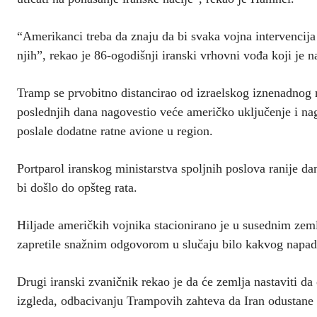
“Amerikanci treba da znaju da bi svaka vojna intervencija
njih”, rekao je 86-ogodišnji iranski vrhovni vođa koji je n
Tramp se prvobitno distancirao od izraelskog iznenadnog n
poslednjih dana nagovestio veće američko uključenje i na
poslale dodatne ratne avione u region.
Portparol iranskog ministarstva spoljnih poslova ranije da
bi došlo do opšteg rata.
Hiljade američkih vojnika stacionirano je u susednim zem
zapretile snažnim odgovorom u slučaju bilo kakvog napada 
Drugi iranski zvaničnik rekao je da će zemlja nastaviti d
izgleda, odbacivanju Trampovih zahteva da Iran odustane