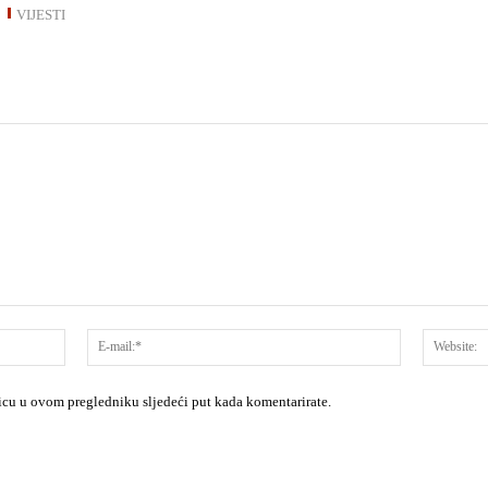
VIJESTI
Ime:*
E-
mail:*
nicu u ovom pregledniku sljedeći put kada komentarirate.