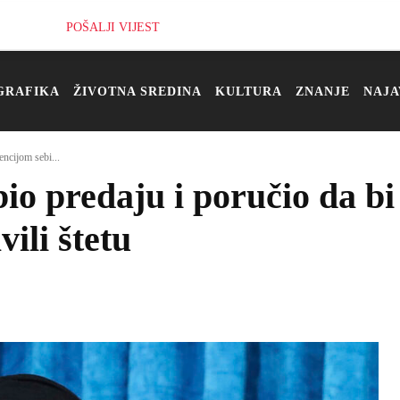
POŠALJI VIJEST
GRAFIKA
ŽIVOTNA SREDINA
KULTURA
ZNANJE
NAJA
encijom sebi...
io predaju i poručio da b
ili štetu