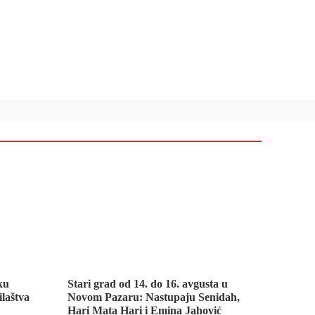
ku
Stari grad od 14. do 16. avgusta u
ilaštva
Novom Pazaru: Nastupaju Senidah,
Hari Mata Hari i Emina Jahović