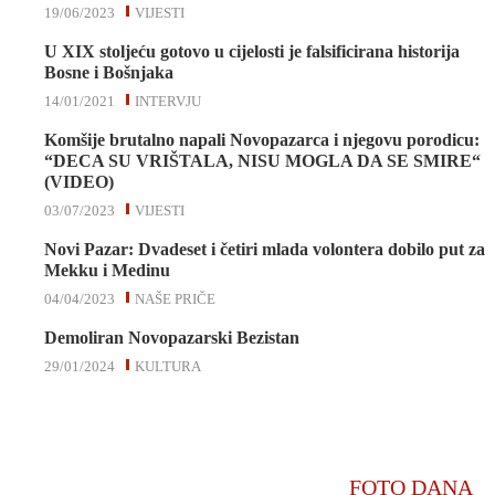
19/06/2023
VIJESTI
U XIX stoljeću gotovo u cijelosti je falsificirana historija
Bosne i Bošnjaka
14/01/2021
INTERVJU
Komšije brutalno napali Novopazarca i njegovu porodicu:
“DECA SU VRIŠTALA, NISU MOGLA DA SE SMIRE“
(VIDEO)
03/07/2023
VIJESTI
Novi Pazar: Dvadeset i četiri mlada volontera dobilo put za
Mekku i Medinu
04/04/2023
NAŠE PRIČE
Demoliran Novopazarski Bezistan
29/01/2024
KULTURA
FOTO DANA