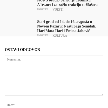
NUNS osudio prijetnje uredniku
A1tv.net i zatražio reakciju tužilaštva
06/08/2026
VIJESTI
Stari grad od 14. do 16. avgusta u
Novom Pazaru: Nastupaju Senidah,
Hari Mata Hari i Emina Jahović
05/08/2026
KULTURA
OSTAVI ODGOVOR
Komentar:
Ime