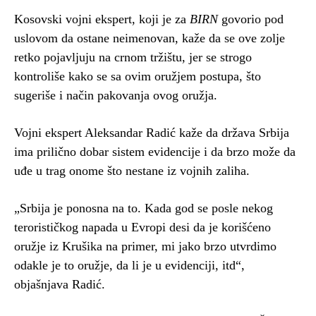
Kosovski vojni ekspert, koji je za
BIRN
govorio pod
uslovom da ostane neimenovan, kaže da se ove zolje
retko pojavljuju na crnom tržištu, jer se strogo
kontroliše kako se sa ovim oružjem postupa, što
sugeriše i način pakovanja ovog oružja.
Vojni ekspert Aleksandar Radić kaže da država Srbija
ima prilično dobar sistem evidencije i da brzo može da
uđe u trag onome što nestane iz vojnih zaliha.
„Srbija je ponosna na to. Kada god se posle nekog
terorističkog napada u Evropi desi da je korišćeno
oružje iz Krušika na primer, mi jako brzo utvrdimo
odakle je to oružje, da li je u evidenciji, itd“,
objašnjava Radić.