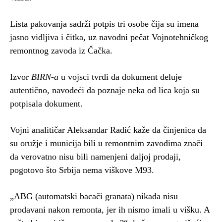
Lista pakovanja sadrži potpis tri osobe čija su imena
jasno vidljiva i čitka, uz navodni pečat Vojnotehničkog
remontnog zavoda iz Čačka.
Izvor
BIRN-a
u vojsci tvrdi da dokument deluje
autentično, navodeći da poznaje neka od lica koja su
potpisala dokument.
Vojni analitičar Aleksandar Radić kaže da činjenica da
su oružje i municija bili u remontnim zavodima znači
da verovatno nisu bili namenjeni daljoj prodaji,
pogotovo što Srbija nema viškove M93.
„ABG (automatski bacači granata) nikada nisu
prodavani nakon remonta, jer ih nismo imali u višku. A