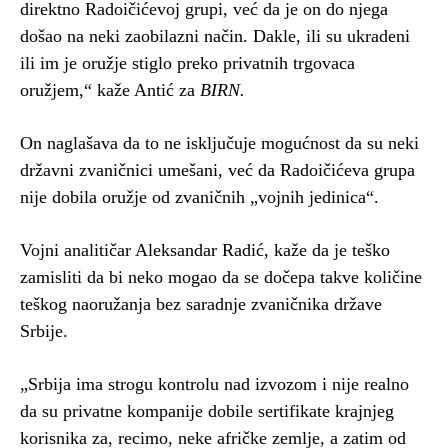
direktno Radoičićevoj grupi, već da je on do njega
došao na neki zaobilazni način. Dakle, ili su ukradeni
ili im je oružje stiglo preko privatnih trgovaca
oružjem,“ kaže Antić za
BIRN.
On naglašava da to ne isključuje mogućnost da su neki
državni zvaničnici umešani, već da Radoičićeva grupa
nije dobila oružje od zvaničnih „vojnih jedinica“.
Vojni analitičar Aleksandar Radić, kaže da je teško
zamisliti da bi neko mogao da se dočepa takve količine
teškog naoružanja bez saradnje zvaničnika države
Srbije.
„Srbija ima strogu kontrolu nad izvozom i nije realno
da su privatne kompanije dobile sertifikate krajnjeg
korisnika za, recimo, neke afričke zemlje, a zatim od