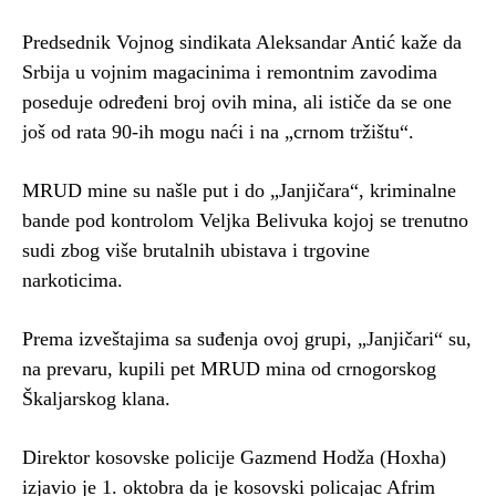
Predsednik Vojnog sindikata Aleksandar Antić kaže da
Srbija u vojnim magacinima i remontnim zavodima
poseduje određeni broj ovih mina, ali ističe da se one
još od rata 90-ih mogu naći i na „crnom tržištu“.
MRUD mine su našle put i do „Janjičara“, kriminalne
bande pod kontrolom Veljka Belivuka kojoj se trenutno
sudi zbog više brutalnih ubistava i trgovine
narkoticima.
Prema izveštajima sa suđenja ovoj grupi, „Janjičari“ su,
na prevaru, kupili pet MRUD mina od crnogorskog
Škaljarskog klana.
Direktor kosovske policije Gazmend Hodža (Hoxha)
izjavio je 1. oktobra da je kosovski policajac Afrim