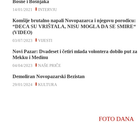
Bosne i Bošnjaka
14/01/2021
INTERVJU
Komšije brutalno napali Novopazarca i njegovu porodicu:
“DECA SU VRIŠTALA, NISU MOGLA DA SE SMIRE“
(VIDEO)
03/07/2023
VIJESTI
Novi Pazar: Dvadeset i četiri mlada volontera dobilo put za
Mekku i Medinu
04/04/2023
NAŠE PRIČE
Demoliran Novopazarski Bezistan
29/01/2024
KULTURA
FOTO DANA