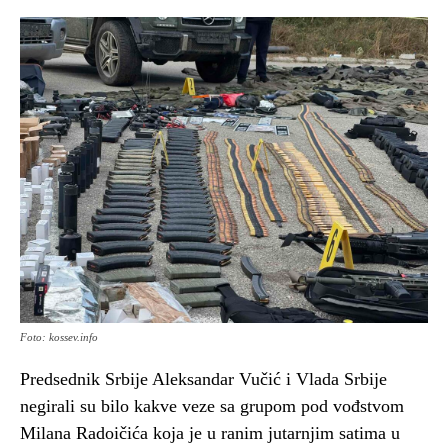
Foto: kossev.info
Predsednik Srbije Aleksandar Vučić i Vlada Srbije
negirali su bilo kakve veze sa grupom pod vođstvom
Milana Radoičića koja je u ranim jutarnjim satima u