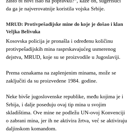
zašto bi novi išao na popravku?“, kaže on, sugerišući
da ga je najverovatnije koristila vojska Srbije.
MRUD: Protivpešadijske mine do koje je došao i klan
Veljka Belivuka
Kosovska policija je pronašla i određenu količinu
protivpešadijskih mina rasprskavajućeg usmerenog
dejstva, MRUD, koje su se proizvodile u Jugoslaviji.
Prema oznakama na zaplenjenim minama, može se
zaključiti da su proizvedene 1984. godine.
Neke bivše jugoslovenske republike, među kojima je i
Srbija, i dalje poseduju ovaj tip mina u svojim
skladištima. Ove mine ne podležu UN-ovoj Konvenciji
o zabrani mina, jer ih ne aktivira žrtva, već se aktiviraju
daljinskom komandom.