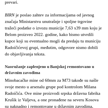
prevari.
BIRN
je poslao zahtev za informacijama od javnog
značaja Ministarstvu unutrašnje i spoljne trgovine
tražeći podatke o izvozu municije 7,63 x39 mm koju je
Belom proizveo 2022. godine, kako bismo utvrdili
kupce koji su eventualno mogli da predaju tu municiju
Radoičićevoj grupi, međutim, odgovore nismo dobili
do objavljivanja teksta.
Naoružanje zaplenjeno u Banjskoj remontovano u
državnim zavodima
Minobacačke mine od 60mm za M73 takođe su našle
svoje mesto u arsenalu grupe pod kontrolom Milana
Radoičića. Ove mine proizvodi srpska državna fabrika
Krušik iz Valjeva, a one pronađene na severu Kosova
su naknadno i remontovane u državnim zavodima,