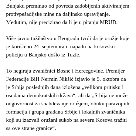
Bunjaku preminuo od povreda zadobijenih aktiviranjem
protivpešadijske mine na daljinsko upravljanje.
Međutim, nije precizirao da li je u pitanju MRUD.
Više javno tužilaštvo u Beogradu tvrdi da je oružje koje
je korišteno 24. septembra u napadu na kosovsku
policiju u Banjsko došlo iz Tuzle.
To negiraju zvaničnici Bosne i Hercegovine. Premijer
Federacije BiH Nermin Nikšić izjavio je 5. oktobra da
je Srbija poslednjih dana izložena „velikom pritisku i
osudama demokratskih država“, ali da „Srbija ne može
odgovornost za snabdevanje oružjem, obuku paravojnih
formacija i grupa građana Srbije i lokalnih zvaničnika
koji su izazvali oružani sukob na severu Kosova tražiti
sa ove strane granice“.