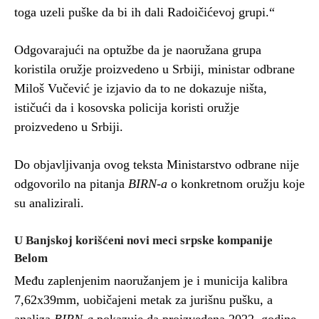
toga uzeli puške da bi ih dali Radoičićevoj grupi.“
Odgovarajući na optužbe da je naoružana grupa
koristila oružje proizvedeno u Srbiji, ministar odbrane
Miloš Vučević je izjavio da to ne dokazuje ništa,
ističući da i kosovska policija koristi oružje
proizvedeno u Srbiji.
Do objavljivanja ovog teksta Ministarstvo odbrane nije
odgovorilo na pitanja
BIRN-a
o konkretnom oružju koje
su analizirali.
U Banjskoj korišćeni novi meci srpske kompanije
Belom
Među zaplenjenim naoružanjem je i municija kalibra
7,62x39mm, uobičajeni metak za jurišnu pušku, a