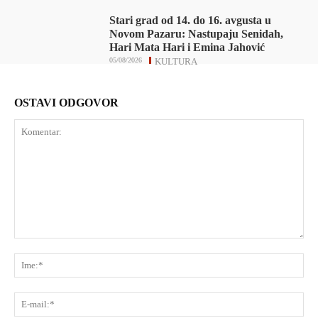
Stari grad od 14. do 16. avgusta u
Novom Pazaru: Nastupaju Senidah,
Hari Mata Hari i Emina Jahović
05/08/2026
KULTURA
OSTAVI ODGOVOR
Komentar:
Ime
E-
mai