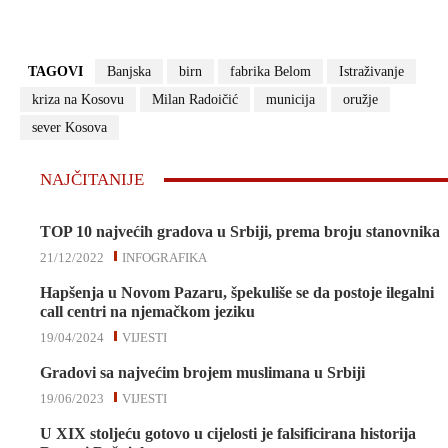
TAGOVI
Banjska
birn
fabrika Belom
Istraživanje
kriza na Kosovu
Milan Radoičić
municija
oružje
sever Kosova
NAJČITANIJE
TOP 10 najvećih gradova u Srbiji, prema broju stanovnika
21/12/2022
INFOGRAFIKA
Hapšenja u Novom Pazaru, špekuliše se da postoje ilegalni
call centri na njemačkom jeziku
19/04/2024
VIJESTI
Gradovi sa najvećim brojem muslimana u Srbiji
19/06/2023
VIJESTI
U XIX stoljeću gotovo u cijelosti je falsificirana historija