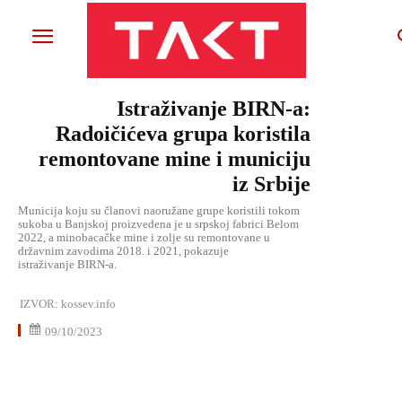
Istraživanje BIRN-a:
Radoičićeva grupa koristila
remontovane mine i municiju
iz Srbije
Municija koju su članovi naoružane grupe koristili tokom
sukoba u Banjskoj proizvedena je u srpskoj fabrici Belom
2022, a minobacačke mine i zolje su remontovane u
državnim zavodima 2018. i 2021, pokazuje
istraživanje BIRN-a.
IZVOR:
kossev.info
09/10/2023