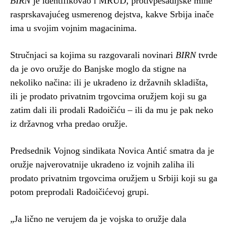
BIRN
je identifikovao i MRUD, protivpešadijske mine
rasprskavajućeg usmerenog dejstva, kakve Srbija inače
ima u svojim vojnim magacinima.
Stručnjaci sa kojima su razgovarali novinari
BIRN
tvrde
da je ovo oružje do Banjske moglo da stigne na
nekoliko načina: ili je ukradeno iz državnih skladišta,
ili je prodato privatnim trgovcima oružjem koji su ga
zatim dali ili prodali Radoičiću – ili da mu je pak neko
iz državnog vrha predao oružje.
Predsednik Vojnog sindikata Novica Antić smatra da je
oružje najverovatnije ukradeno iz vojnih zaliha ili
prodato privatnim trgovcima oružjem u Srbiji koji su ga
potom preprodali Radoičićevoj grupi.
„Ja lično ne verujem da je vojska to oružje dala