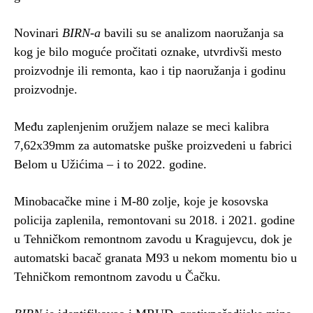
Novinari
BIRN-a
bavili su se analizom naoružanja sa
kog je bilo moguće pročitati oznake, utvrdivši mesto
proizvodnje ili remonta, kao i tip naoružanja i godinu
proizvodnje.
Među zaplenjenim oružjem nalaze se meci kalibra
7,62x39mm za automatske puške proizvedeni u fabrici
Belom u Užićima – i to 2022. godine.
Minobacačke mine i M-80 zolje, koje je kosovska
policija zaplenila, remontovani su 2018. i 2021. godine
u Tehničkom remontnom zavodu u Kragujevcu, dok je
automatski bacač granata M93 u nekom momentu bio u
Tehničkom remontnom zavodu u Čačku.