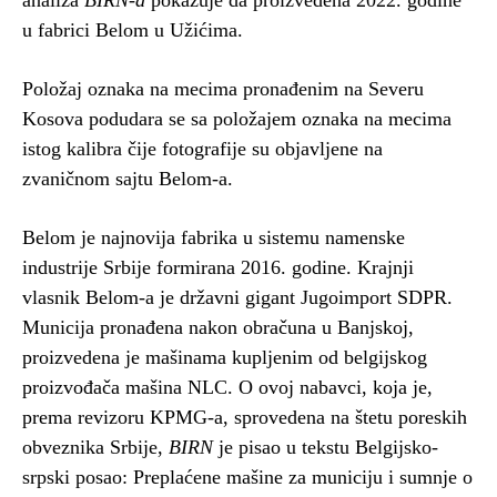
analiza
BIRN-a
pokazuje da proizvedena 2022. godine
u fabrici Belom u Užićima.
Položaj oznaka na mecima pronađenim na Severu
Kosova podudara se sa položajem oznaka na mecima
istog kalibra čije fotografije su objavljene na
zvaničnom sajtu Belom-a.
Belom je najnovija fabrika u sistemu namenske
industrije Srbije formirana 2016. godine. Krajnji
vlasnik Belom-a je državni gigant Jugoimport SDPR.
Municija pronađena nakon obračuna u Banjskoj,
proizvedena je mašinama kupljenim od belgijskog
proizvođača mašina NLC. O ovoj nabavci, koja je,
prema revizoru KPMG-a, sprovedena na štetu poreskih
obveznika Srbije,
BIRN
je pisao u tekstu Belgijsko-
srpski posao: Preplaćene mašine za municiju i sumnje o