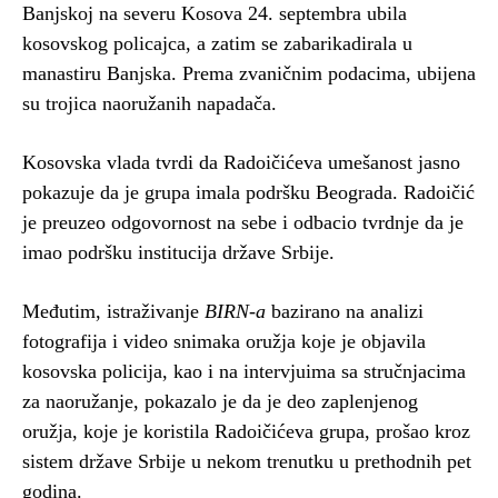
Banjskoj na severu Kosova 24. septembra ubila
kosovskog policajca, a zatim se zabarikadirala u
manastiru Banjska. Prema zvaničnim podacima, ubijena
su trojica naoružanih napadača.
Kosovska vlada tvrdi da Radoičićeva umešanost jasno
pokazuje da je grupa imala podršku Beograda. Radoičić
je preuzeo odgovornost na sebe i odbacio tvrdnje da je
imao podršku institucija države Srbije.
Međutim, istraživanje
BIRN-a
bazirano na analizi
fotografija i video snimaka oružja koje je objavila
kosovska policija, kao i na intervjuima sa stručnjacima
za naoružanje, pokazalo je da je deo zaplenjenog
oružja, koje je koristila Radoičićeva grupa, prošao kroz
sistem države Srbije u nekom trenutku u prethodnih pet
godina.