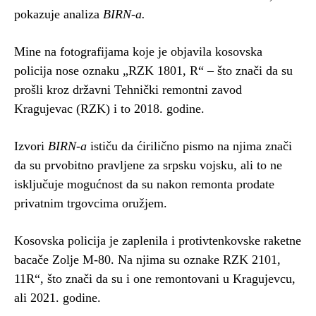
pokazuje analiza
BIRN-a.
Mine na fotografijama koje je objavila kosovska
policija nose oznaku „RZK 1801, R“ – što znači da su
prošli kroz državni Tehnički remontni zavod
Kragujevac (RZK) i to 2018. godine.
Izvori
BIRN-a
ističu da ćirilično pismo na njima znači
da su prvobitno pravljene za srpsku vojsku, ali to ne
isključuje mogućnost da su nakon remonta prodate
privatnim trgovcima oružjem.
Kosovska policija je zaplenila i protivtenkovske raketne
bacače Zolje M-80. Na njima su oznake RZK 2101,
11R“, što znači da su i one remontovani u Kragujevcu,
ali 2021. godine.