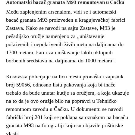
Automatski bacač granata M93 remontovan u Čačku
Među zaplenjenim arsenalom, vidi se i automatski
bacač granata M93 proizveden u kragujevačkoj fabrici
Zastava. Kako se navodi na sajtu Zastave, M93 je
pešadijsko oružje namenjeno za „uništavanje
pokrivenih i nepokrivenih živih meta na daljinama do
1700 metara, kao i za uništavanje lakih oklopnih
borbenih sredstava na daljinama do 1000 metara”.
Kosovska policija je na licu mesta pronašla i zapisnik
broj 59056, odnosno listu pakovanja koja bi inače
trebalo da bude unutar kutije sa oružjem, a koja ukazuje
na to da je ovo oružje bilo na popravci u Tehničko
remontnom zavodu u Čačku. U dokumentu se navodi
fabrički broj 201 koji se poklapa sa oznakom na bacaču
granata M93 na fotografiji koju su objavile prištinske
vlasti.