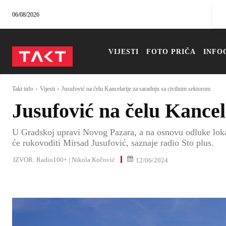
06/08/2026
VIJESTI
FOTO PRIČA
INFO
Takt info
Vijesti
Jusufović na čelu Kancelarije za saradnju sa civilnim sektorom
Jusufović na čelu Kancel
U Gradskoj upravi Novog Pazara, a na osnovu odluke loka
će rukovoditi Mirsad Jusufović, saznaje radio Sto plus.
IZVOR:
Radio100+ | Nikola Kočović
12/06/2024