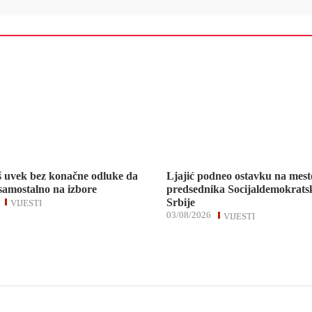
š uvek bez konačne odluke da
Ljajić podneo ostavku na mest
 samostalno na izbore
predsednika Socijaldemokratsk
Srbije
VIJESTI
03/08/2026
VIJESTI