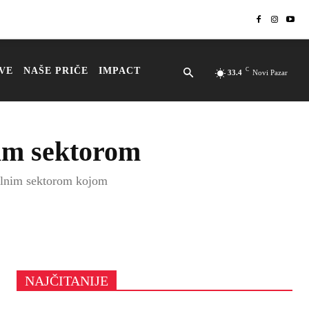
VE
NAŠE PRIČE
IMPACT
C
33.4
Novi Pazar
nim sektorom
vilnim sektorom kojom
NAJČITANIJE