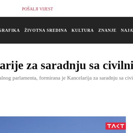
POŠALJI VIJEST
GRAFIKA
ŽIVOTNA SREDINA
KULTURA
ZNANJE
NAJA
arije za saradnju sa civil
lnog parlamenta, formirana je Kancelarija za saradnju sa ci