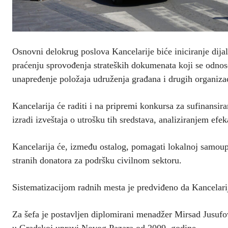
Osnovni delokrug poslova Kancelarije biće iniciranje dijal
praćenju sprovođenja strateških dokumenata koji se odnose
unapređenje položaja udruženja građana i drugih organizac
Kancelarija će raditi i na pripremi konkursa za sufinansir
izradi izveštaja o utrošku tih sredstava, analiziranjem efek
Kancelarija će, između ostalog, pomagati lokalnoj samoup
stranih donatora za podršku civilnom sektoru.
Sistematizacijom radnih mesta je predviđeno da Kancelarija
Za šefa je postavljen diplomirani menadžer Mirsad Jusufov
u Gradskoj upravi Novog Pazara od 2009. godine.