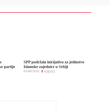
o
SPP podržala inicijativu za jedinstvo
e partije
Islamske zajednice u Srbiji
03/08/2026
VIJESTI