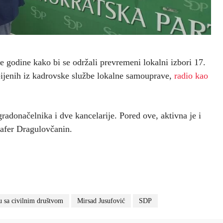
e godine kako bi se održali prevremeni lokalni izbori 17.
jenih iz kadrovske službe lokalne samouprave,
radio kao
adonačelnika i dve kancelarije. Pored ove, aktivna je i
zafer Dragulovčanin.
u sa civilnim društvom
Mirsad Jusufović
SDP