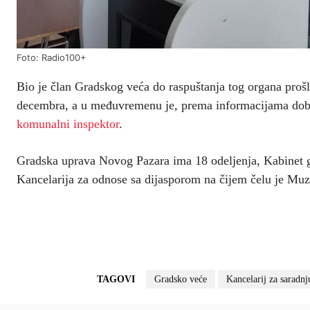
Foto: Radio100+
Bio je član Gradskog veća do raspuštanja tog organa prošl
decembra, a u međuvremenu je, prema informacijama dobi
komunalni inspektor
.
Gradska uprava Novog Pazara ima 18 odeljenja, Kabinet gr
Kancelarija za odnose sa dijasporom na čijem čelu je Mu
TAGOVI
Gradsko veće
Kancelarij za saradnj