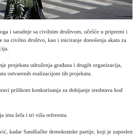
oga i saradnje sa civilnim društvom, učešće u pripremi i
 na civilno društvo, kao i iniciranje donošenja akata za
ija.
anje projekata udruženja građana i drugih organizacija,
ata ostvarenih realizacijom tih projekata.
ravi prilikom konkurisanja za dobijanje sredstava kod
 ima šefa i tri viša referenta.
ić, kadar Sandžačke demokratske partije, koji je zaposlen