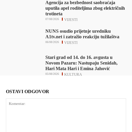
Agencija za bezbednost saobraćaja
uputila apel roditeljima zbog električnih
trotineta
07/08/2026
VIJESTI
NUNS osudio prijetnje uredniku
A1tv.net i zatražio reakciju tužilaštva
06/08/2026
VIJESTI
Stari grad od 14. do 16. avgusta u
Novom Pazaru: Nastupaju Senidah,
Hari Mata Hari i Emina Jahović
05/08/2026
KULTURA
OSTAVI ODGOVOR