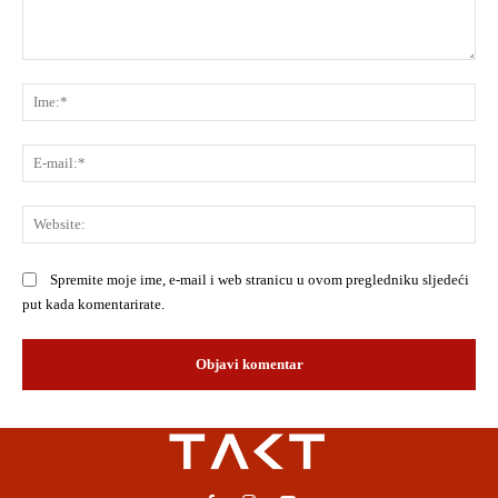
Komentar:
Ime
E-
mai
Web
Spremite moje ime, e-mail i web stranicu u ovom pregledniku sljedeći
put kada komentarirate.