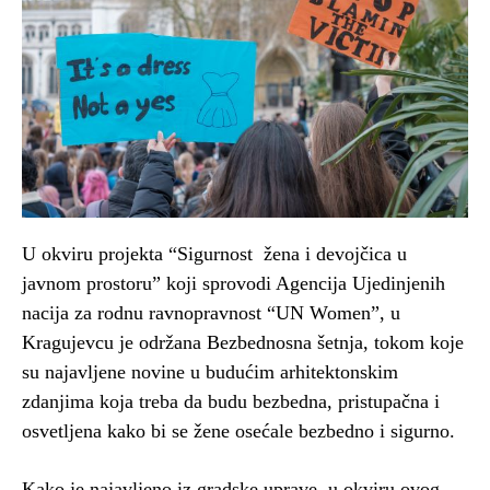
U okviru projekta “Sigurnost žena i devojčica u
javnom prostoru” koji sprovodi Agencija Ujedinjenih
nacija za rodnu ravnopravnost “UN Women”, u
Kragujevcu je održana Bezbednosna šetnja, tokom koje
su najavljene novine u budućim arhitektonskim
zdanjima koja treba da budu bezbedna, pristupačna i
osvetljena kako bi se žene osećale bezbedno i sigurno.
Kako je najavljeno iz gradske uprave, u okviru ovog