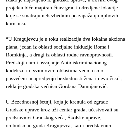
projekta biće mapiran čitav grad i odredjene lokacije
koje se smatraju nebezbednim po zapažanju njihovih
korisnica.
“U Kragujevcu je u toku realizacija dva lokalna akciona
plana, jedan iz oblasti socijalne inkluzije Roma i
Romkinja, a drugi iz oblasti rodne ravnopravnosti.
Predstoji nam i usvajanje Antidiskriminacionog
kodeksa, i u svim ovim oblastima veoma smo
posvećeni unapredjenju bezbednosti žena i devojčica”,
rekla je gradska većnica Gordana Damnjanović.
U Bezednosnoj šetnji, koja je krenula od zgrade
Gradske uprave kroz uži centar grada, učestvovali su
predstavnici Gradskog veća, Školske uprave,
ombudsman grada Kragujevca, kao i predstavnici