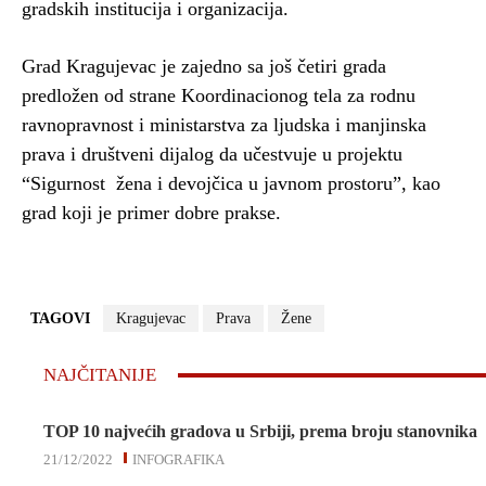
gradskih institucija i organizacija.
Grad Kragujevac je zajedno sa još četiri grada
predložen od strane Koordinacionog tela za rodnu
ravnopravnost i ministarstva za ljudska i manjinska
prava i društveni dijalog da učestvuje u projektu
“Sigurnost žena i devojčica u javnom prostoru”, kao
grad koji je primer dobre prakse.
TAGOVI
Kragujevac
Prava
Žene
NAJČITANIJE
TOP 10 najvećih gradova u Srbiji, prema broju stanovnika
21/12/2022
INFOGRAFIKA