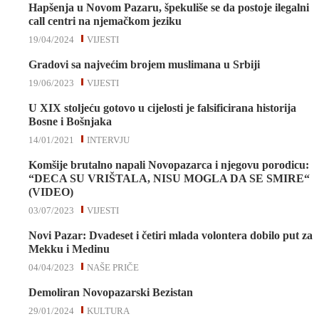
Hapšenja u Novom Pazaru, špekuliše se da postoje ilegalni
call centri na njemačkom jeziku
19/04/2024
VIJESTI
Gradovi sa najvećim brojem muslimana u Srbiji
19/06/2023
VIJESTI
U XIX stoljeću gotovo u cijelosti je falsificirana historija
Bosne i Bošnjaka
14/01/2021
INTERVJU
Komšije brutalno napali Novopazarca i njegovu porodicu:
“DECA SU VRIŠTALA, NISU MOGLA DA SE SMIRE“
(VIDEO)
03/07/2023
VIJESTI
Novi Pazar: Dvadeset i četiri mlada volontera dobilo put za
Mekku i Medinu
04/04/2023
NAŠE PRIČE
Demoliran Novopazarski Bezistan
29/01/2024
KULTURA