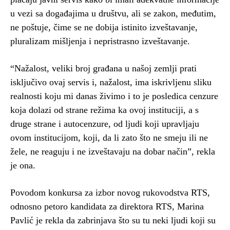
u vezi sa događajima u društvu, ali se zakon, međutim,
ne poštuje, čime se ne dobija istinito izveštavanje,
pluralizam mišljenja i nepristrasno izveštavanje.
“Nažalost, veliki broj građana u našoj zemlji prati
isključivo ovaj servis i, nažalost, ima iskrivljenu sliku
realnosti koju mi danas živimo i to je posledica cenzure
koja dolazi od strane režima ka ovoj instituciji, a s
druge strane i autocenzure, od ljudi koji upravljaju
ovom institucijom, koji, da li zato što ne smeju ili ne
žele, ne reaguju i ne izveštavaju na dobar način”, rekla
je ona.
Povodom konkursa za izbor novog rukovodstva RTS,
odnosno petoro kandidata za direktora RTS, Marina
Pavlić je rekla da zabrinjava što su tu neki ljudi koji su