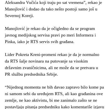
Aleksandra Vučića koji traju po sat vremena”, rekao je
Manojlović i dodao da tako nešto postoji samo još u
Severnoj Koreji.
Manojlović je rekao da je očigledno da se program
javnog medijskog servisa pravi po meri Informera i
Pinka, iako je RTS servis svih građana.
Lider Pokreta Kreni-promeni rekao je da je normalno
da RTS šalje novinara na putovanje sa visokim
državnim zvaničnicima, ali ne može da se pretvara u
PR službu predsednika Srbije.
“Nijednog momenta ne bih davao zapravo bilo kome pa
ni samom sebi da uređujem RTS, ali kao građanina ove
zemlje, ne kao aktivistu, bi me zanimalo zašto se ne
postavljaju pitanja predsedniku kako komentariše izjavu