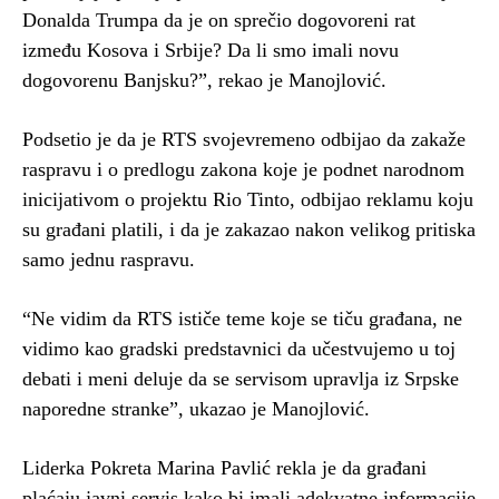
Donalda Trumpa da je on sprečio dogovoreni rat
između Kosova i Srbije? Da li smo imali novu
dogovorenu Banjsku?”, rekao je Manojlović.
Podsetio je da je RTS svojevremeno odbijao da zakaže
raspravu i o predlogu zakona koje je podnet narodnom
inicijativom o projektu Rio Tinto, odbijao reklamu koju
su građani platili, i da je zakazao nakon velikog pritiska
samo jednu raspravu.
“Ne vidim da RTS ističe teme koje se tiču građana, ne
vidimo kao gradski predstavnici da učestvujemo u toj
debati i meni deluje da se servisom upravlja iz Srpske
naporedne stranke”, ukazao je Manojlović.
Liderka Pokreta Marina Pavlić rekla je da građani
plaćaju javni servis kako bi imali adekvatne informacije