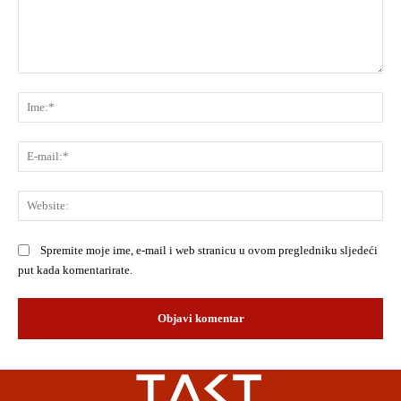
Komentar:
Ime
E-
mai
Web
Spremite moje ime, e-mail i web stranicu u ovom pregledniku sljedeći
put kada komentarirate.