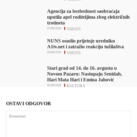
Agencija za bezbednost saobraćaja
uputila apel roditeljima zbog električnih
trotineta
07/08/2026
VIJESTI
NUNS osudio prijetnje uredniku
A1tv.net i zatražio reakciju tužilaštva
06/08/2026
VIJESTI
Stari grad od 14. do 16. avgusta u
Novom Pazaru: Nastupaju Senidah,
Hari Mata Hari i Emina Jahović
05/08/2026
KULTURA
OSTAVI ODGOVOR