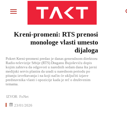
Kreni-promeni: RTS prenosi
monologe vlasti umesto
dijaloga
Pokret Kreni-promeni predao je danas generalnom direktoru
Radio-televizije Srbije (RTS) Draganu Bujoševiću dopis
kojim zahteva da odgovori u narednih sedam dana šta javni
medijski servis planira da uradi u narednom periodu po
pitanju izveštavanja i na koji način će uključiti izjave
predstavnika vlasti i opozicije kada je reč o društvenim
temama.
IZVOR:
FoNet
23/01/2026