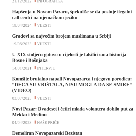
21/12/2022
INFOGRAFIKA
Hapšenja u Novom Pazaru, špekuliše se da postoje ilegalni
call centri na njemačkom jeziku
19/04/2024
VIJESTI
Gradovi sa najvećim brojem muslimana u Srbiji
19/06/2023
VIJESTI
U XIX stoljeću gotovo u cijelosti je falsificirana historija
Bosne i Bošnjaka
14/01/2021
INTERVJU
Komšije brutalno napali Novopazarca i njegovu porodicu:
“DECA SU VRIŠTALA, NISU MOGLA DA SE SMIRE“
(VIDEO)
03/07/2023
VIJESTI
Novi Pazar: Dvadeset i četiri mlada volontera dobilo put za
Mekku i Medinu
04/04/2023
NAŠE PRIČE
Demoliran Novopazarski Bezistan