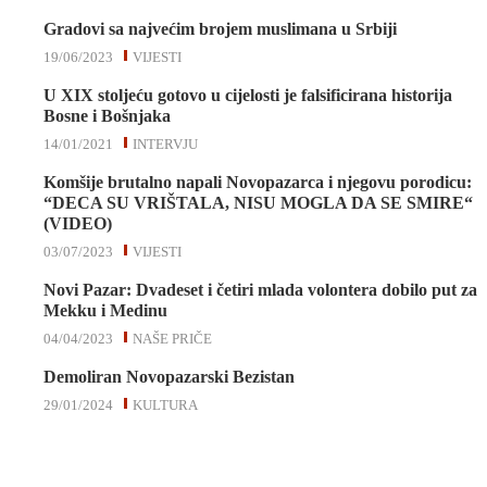
Gradovi sa najvećim brojem muslimana u Srbiji
19/06/2023
VIJESTI
U XIX stoljeću gotovo u cijelosti je falsificirana historija
Bosne i Bošnjaka
14/01/2021
INTERVJU
Komšije brutalno napali Novopazarca i njegovu porodicu:
“DECA SU VRIŠTALA, NISU MOGLA DA SE SMIRE“
(VIDEO)
03/07/2023
VIJESTI
Novi Pazar: Dvadeset i četiri mlada volontera dobilo put za
Mekku i Medinu
04/04/2023
NAŠE PRIČE
Demoliran Novopazarski Bezistan
29/01/2024
KULTURA