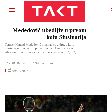
Međedović ubedljiv u prvom
kolu Sinsinatija
Teniser Hamad Međedović plasirao se u drugo kolo
mastersa u Sinsinatiju pobedom nad Amerikancem
Aleksandrom Kovačevićem 2:0 u setovima (6:2, 6:3).
IZVOR:
Radio100+ / Nikola Kočović
09/08/2025