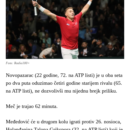
Foto: Radio100+
Novopazarac (22 godine, 72. na ATP listi) je u oba seta
po dva puta oduzimao četiri godine starijem rivalu (65.
na ATP listi), ne dozvolivši mu nijednu brejk priliku.
Meč je trajao 62 minuta.
Međedović će u drugom kolu igrati protiv 26. nosioca,
Holanđanina Talona Grikspora (32. na ATP listi) koji je