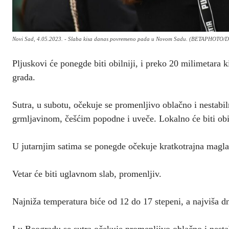
Novi Sad, 4.05.2023. - Slaba kisa danas povremeno pada u Novom Sadu. (BETAPHOTO
Pljuskovi će ponegde biti obilniji, i preko 20 milimetara k
grada.
Sutra, u subotu, očekuje se promenljivo oblačno i nestab
grmljavinom, češćim popodne i uveče. Lokalno će biti obil
U jutarnjim satima se ponegde očekuje kratkotrajna magla
Vetar će biti uglavnom slab, promenljiv.
Najniža temperatura biće od 12 do 17 stepeni, a najviša 
I u Beogradu se sutra očekuje promenljivo oblačno i nest