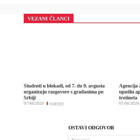
VEZANI ČLANCI
Studenti u blokadi, od 7. do 9. avgusta
Agencija 
organizuju razgovore s građanima po
uputila ap
Srbiji
trotineta
07/08/2026
07/08/2026
VIJESTI
OSTAVI ODGOVOR