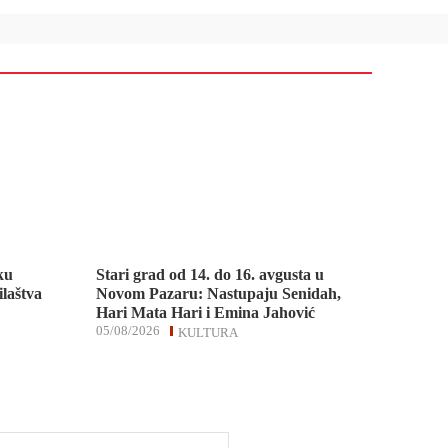
ku
Stari grad od 14. do 16. avgusta u
ilaštva
Novom Pazaru: Nastupaju Senidah,
Hari Mata Hari i Emina Jahović
05/08/2026
KULTURA