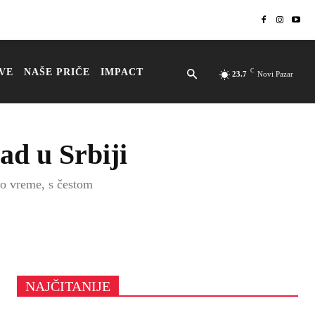
VE
NAŠE PRIČE
IMPACT
C
23.7
Novi Pazar
ad u Srbiji
no vreme, s čestom
NAJČITANIJE