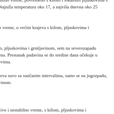
 Najniža temperatura oko 17, a najviša dnevna oko 25
 vreme, u većini krajeva s kišom, pljuskovima i
om, pljuskovima i grmljavinom, sem na severozapadu
na. Prestanak padavina se do sredine dana očekuje u
evima.
ajeva suvo sa sunčanim intervalima, samo se na jugozpadu,
avinom.
vo i nestabilno vreme, s kišom, pljuskovima i