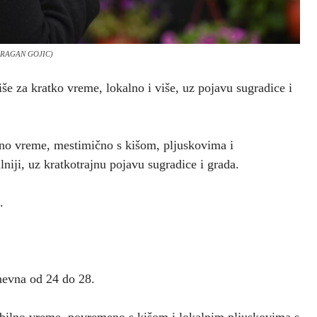
/DRAGAN GOJIC)
iše za kratko vreme, lokalno i više, uz pojavu sugradice i
ilno vreme, mestimično s kišom, pljuskovima i
niji, uz kratkotrajnu pojavu sugradice i grada.
.
dnevna od 24 do 28.
abilno vreme, povremeno s kišom i lokalnim pljuskovima s