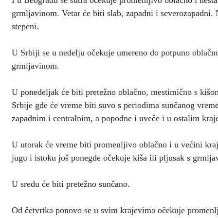
grmljavinom. Vetar će biti slab, zapadni i severozapadni.
stepeni.
U Srbiji se u nedelju očekuje umereno do potpuno oblačno
grmljavinom.
U ponedeljak će biti pretežno oblačno, mestimično s kiš
Srbije gde će vreme biti suvo s periodima sunčanog vreme
zapadnim i centralnim, a popodne i uveče i u ostalim kraj
U utorak će vreme biti promenljivo oblačno i u većini kr
jugu i istoku još ponegde očekuje kiša ili pljusak s grmlj
U sredu će biti pretežno sunčano.
Od četvrtka ponovo se u svim krajevima očekuje promenlji