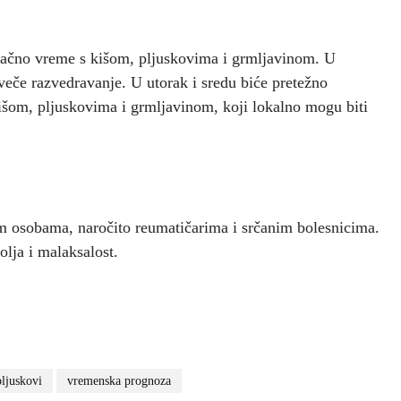
ačno vreme s kišom, pljuskovima i grmljavinom. U
veče razvedravanje. U utorak i sredu biće pretežno
išom, pljuskovima i grmljavinom, koji lokalno mogu biti
im osobama, naročito reumatičarima i srčanim bolesnicima.
lja i malaksalost.
pljuskovi
vremenska prognoza