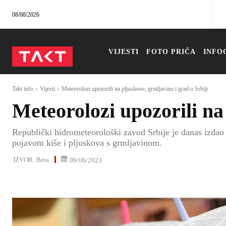
08/08/2026
VIJESTI
FOTO PRIČA
INFO
Takt info
Vijesti
Meteorolozi upozorili na pljuskove, grmljavinu i grad u Srbiji
Meteorolozi upozorili na
Republički hidrometeorološki zavod Srbije je danas izdao 
pojavom kiše i pljuskova s grmljavinom.
IZVOR:
Beta
09/06/2023