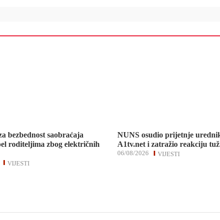
za bezbednost saobraćaja
NUNS osudio prijetnje uredni
el roditeljima zbog električnih
A1tv.net i zatražio reakciju tuž
06/08/2026
VIJESTI
VIJESTI