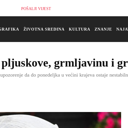
POŠALJI VIJEST
GRAFIKA
ŽIVOTNA SREDINA
KULTURA
ZNANJE
NAJA
 pljuskove, grmljavinu i gr
upozorenje da do ponedeljka u većini krajeva ostaje nestabil