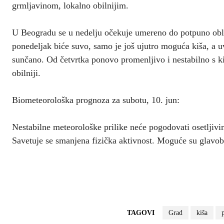
grmljavinom, lokalno obilnijim.
U Beogradu se u nedelju očekuje umereno do potpuno obl
ponedeljak biće suvo, samo je još ujutro moguća kiša, a u
sunčano. Od četvrtka ponovo promenljivo i nestabilno s k
obilniji.
Biometeorološka prognoza za subotu, 10. jun:
Nestabilne meteorološke prilike neće pogodovati osetljiv
Savetuje se smanjena fizička aktivnost. Moguće su glavobo
TAGOVI
Grad
kiša