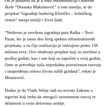
On je podsetio da je u toku rekonstrukcija Osnovne
škole “Desanka Maksimović” u tom naselju, te da
projekat “izgradnje budućeg Kliničko – bolničkog
centra” menja zemlji i život ljudi.
“Nedavno je završena izgradnja puta Raška – Novi
Pazar, što je samo deo šireg spektra infrastrukturnih
projekata, a za čiju realizaciju je izdvojeno preko 150
miliona evra. Ovo obuhvata projekte koji su završeni u
prošloj godini, kao i one koji su započeti u ovoj godini,
čime se potvrđuje naša neprekidna posvećenost razvoju
i unapređenju uslova života naših građana”, rekao je
Momirović.
Dodao je da Vlada Srbije radi na novom Zakonu o
trgovini koji treba da omogući ravnomeran razvoj te
delatnosti u svim delovima zemlje.