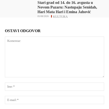
Stari grad od 14. do 16. avgusta u
Novom Pazaru: Nastupaju Senidah,
Hari Mata Hari i Emina Jahović
05/08/2026
KULTURA
OSTAVI ODGOVOR
Komentar:
Ime
E-
mai