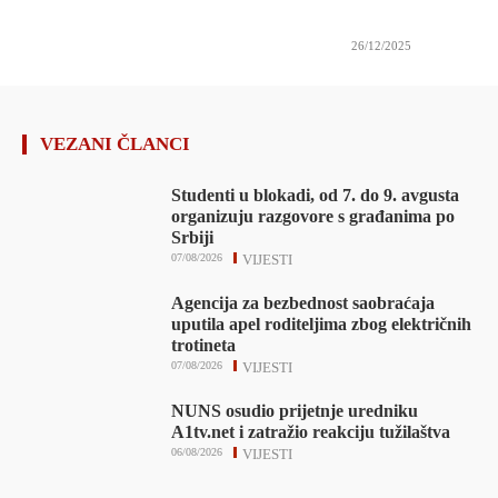
26/12/2025
VEZANI ČLANCI
Studenti u blokadi, od 7. do 9. avgusta
organizuju razgovore s građanima po
Srbiji
07/08/2026
VIJESTI
Agencija za bezbednost saobraćaja
uputila apel roditeljima zbog električnih
trotineta
07/08/2026
VIJESTI
NUNS osudio prijetnje uredniku
A1tv.net i zatražio reakciju tužilaštva
06/08/2026
VIJESTI