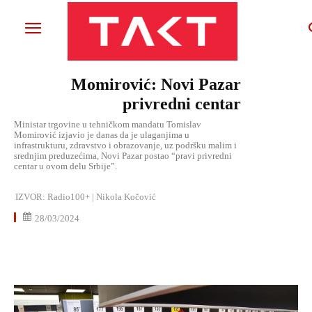
Momirović: Novi Pazar
privredni centar
Ministar trgovine u tehničkom mandatu Tomislav
Momirović izjavio je danas da je ulaganjima u
infrastrukturu, zdravstvo i obrazovanje, uz podršku malim i
srednjim preduzećima, Novi Pazar postao “pravi privredni
centar u ovom delu Srbije”.
IZVOR:
Radio100+ | Nikola Kočović
28/03/2024