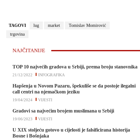
TAGOVI
lug
market
Tomislav Momirović
trgovina
NAJČITANIJE
TOP 10 najvećih gradova u Srbiji, prema broju stanovnika
21/12/2022
INFOGRAFIKA
Hapšenja u Novom Pazaru, špekuliše se da postoje ilegalni
call centri na njemačkom jeziku
19/04/2024
VIJESTI
Gradovi sa najvećim brojem muslimana u Srbiji
19/06/2023
VIJESTI
U XIX stoljeću gotovo u cijelosti je falsificirana historija
Bosne i Bošnjaka