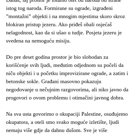
Danas, taj prostor je totalno otet od naroda od strane
istog tog naroda. Formirane su ograde, izgrađeni
”montažni” objekti i na mnogim mjestima skoro skroz
blokiran pristup jezeru. Ako priđeš obali osjećaš
nelagodnost, kao da si ušao u tudje. Posjeta jezeru je
svedena na nemoguću misiju.
Do pre deset godina prostor je bio slobodan za
korišćenje svih ljudi, međutim odjednom su počeli da
niču objekti i u početku improvizirane ograde, a zatim i
betonske sokle. Građani masovno pokazuju
negodovanje u nečujnim razgovorima, ali niko javno da
progovori o ovom problemu i otimačini javnog dobra.
Na sva usta govorimo o okupaciji Palestine, osuđujemo
okupatora, a oteli smo svako moguće izletište, ljudi
nemaju više gdje da dahnu dušom. Sve je više