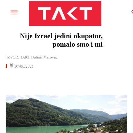
Nije Izrael jedini okupator,
pomalo smo i mi
IZVOR:
TAKT | Admir Marovac
07/06/2021