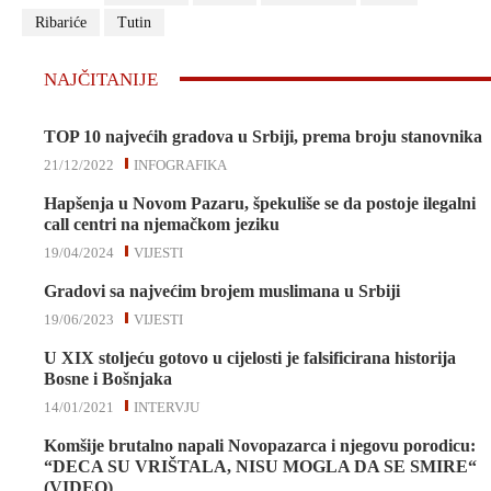
Ribariće
Tutin
NAJČITANIJE
TOP 10 najvećih gradova u Srbiji, prema broju stanovnika
21/12/2022
INFOGRAFIKA
Hapšenja u Novom Pazaru, špekuliše se da postoje ilegalni
call centri na njemačkom jeziku
19/04/2024
VIJESTI
Gradovi sa najvećim brojem muslimana u Srbiji
19/06/2023
VIJESTI
U XIX stoljeću gotovo u cijelosti je falsificirana historija
Bosne i Bošnjaka
14/01/2021
INTERVJU
Komšije brutalno napali Novopazarca i njegovu porodicu:
“DECA SU VRIŠTALA, NISU MOGLA DA SE SMIRE“
(VIDEO)