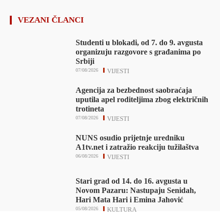
VEZANI ČLANCI
Studenti u blokadi, od 7. do 9. avgusta
organizuju razgovore s građanima po
Srbiji
07/08/2026
VIJESTI
Agencija za bezbednost saobraćaja
uputila apel roditeljima zbog električnih
trotineta
07/08/2026
VIJESTI
NUNS osudio prijetnje uredniku
A1tv.net i zatražio reakciju tužilaštva
06/08/2026
VIJESTI
Stari grad od 14. do 16. avgusta u
Novom Pazaru: Nastupaju Senidah,
Hari Mata Hari i Emina Jahović
05/08/2026
KULTURA