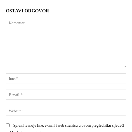
OSTAVI ODGOVOR
Komentar:
Ime
E-
mai
Web
Spremite moje ime, e-mail i web stranicu u ovom pregledniku sljedeći