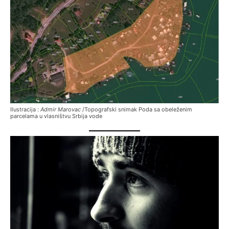
Ilustracija :
Admir Marovac
/Topografski snimak Poda sa obeleženim
parcelama u vlasništvu Srbija vode