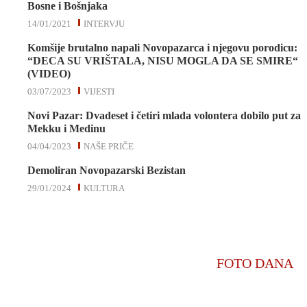
Bosne i Bošnjaka
14/01/2021
INTERVJU
Komšije brutalno napali Novopazarca i njegovu porodicu:
“DECA SU VRIŠTALA, NISU MOGLA DA SE SMIRE“
(VIDEO)
03/07/2023
VIJESTI
Novi Pazar: Dvadeset i četiri mlada volontera dobilo put za
Mekku i Medinu
04/04/2023
NAŠE PRIČE
Demoliran Novopazarski Bezistan
29/01/2024
KULTURA
FOTO DANA