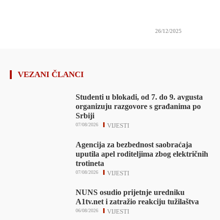
26/12/2025
VEZANI ČLANCI
Studenti u blokadi, od 7. do 9. avgusta
organizuju razgovore s građanima po
Srbiji
07/08/2026
VIJESTI
Agencija za bezbednost saobraćaja
uputila apel roditeljima zbog električnih
trotineta
07/08/2026
VIJESTI
NUNS osudio prijetnje uredniku
A1tv.net i zatražio reakciju tužilaštva
06/08/2026
VIJESTI