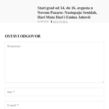
Stari grad od 14. do 16. avgusta u
Novom Pazaru: Nastupaju Senidah,
Hari Mata Hari i Emina Jahović
05/08/2026
KULTURA
OSTAVI ODGOVOR
Komentar:
Ime
E-
mai