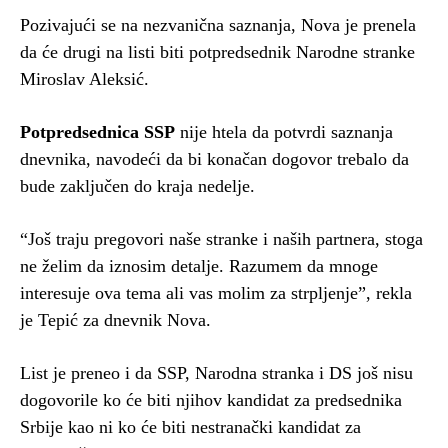
Pozivajući se na nezvanična saznanja, Nova je prenela
da će drugi na listi biti potpredsednik Narodne stranke
Miroslav Aleksić.
Potpredsednica SSP
nije htela da potvrdi saznanja
dnevnika, navodeći da bi konačan dogovor trebalo da
bude zaključen do kraja nedelje.
“Još traju pregovori naše stranke i naših partnera, stoga
ne želim da iznosim detalje. Razumem da mnoge
interesuje ova tema ali vas molim za strpljenje”, rekla
je Tepić za dnevnik Nova.
List je preneo i da SSP, Narodna stranka i DS još nisu
dogovorile ko će biti njihov kandidat za predsednika
Srbije kao ni ko će biti nestranački kandidat za