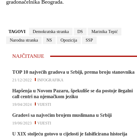
gradonačelnika Beograda.
TAGOVI
Demokratska stranka
DS
Marinika Tepić
Narodna stranka
NS
Opozicija
SSP
NAJČITANIJE
TOP 10 najvećih gradova u Srbiji, prema broju stanovnika
21/12/2022
INFOGRAFIKA
Hapšenja u Novom Pazaru, špekuliše se da postoje ilegalni
call centri na njemačkom jeziku
19/04/2024
VIJESTI
Gradovi sa najvećim brojem muslimana u Srbiji
19/06/2023
VIJESTI
U XIX stoljeću gotovo u cijelosti je falsificirana historija