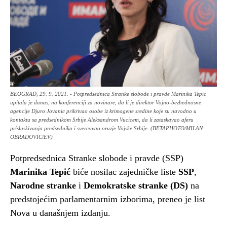
BEOGRAD, 29. 9. 2021. - Potpredsednica Stranke slobode i pravde Marinika Tepic
upitala je danas, na konferenciji za novinare, da li je direktor Vojno-bezbednosne
agencije Djuro Jovanic prikrivao osobe iz krimogene sredine koje su navodno u
kontaktu sa predsednikom Srbije Aleksandrom Vucicem, da li zataskavao aferu
prisluskivanja predsednika i svercovao oruzje Vojske Srbije. (BETAPHOTO/MILAN
OBRADOVIC/EV)
Potpredsednica Stranke slobode i pravde (SSP)
Marinika Tepić
biće nosilac zajedničke liste
SSP
,
Narodne stranke
i
Demokratske stranke (DS)
na
predstojećim parlamentarnim izborima, preneo je list
Nova u današnjem izdanju.