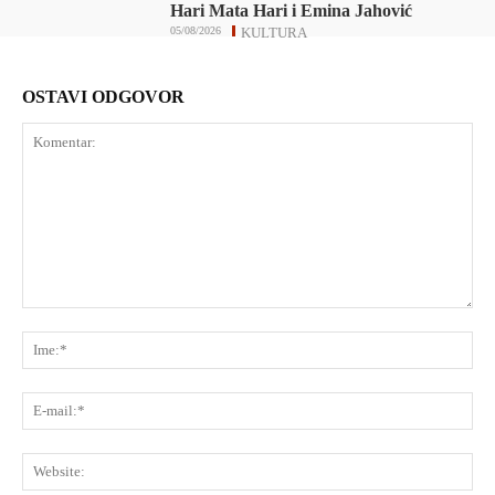
Hari Mata Hari i Emina Jahović
05/08/2026
KULTURA
OSTAVI ODGOVOR
Komentar:
Ime
E-
mai
Web