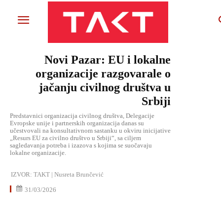
Novi Pazar: EU i lokalne
organizacije razgovarale o
jačanju civilnog društva u
Srbiji
Predstavnici organizacija civilnog društva, Delegacije
Evropske unije i partnerskih organizacija danas su
učestvovali na konsultativnom sastanku u okviru inicijative
„Resurs EU za civilno društvo u Srbiji“, sa ciljem
sagledavanja potreba i izazova s kojima se suočavaju
lokalne organizacije.
IZVOR:
TAKT | Nusreta Brunčević
31/03/2026