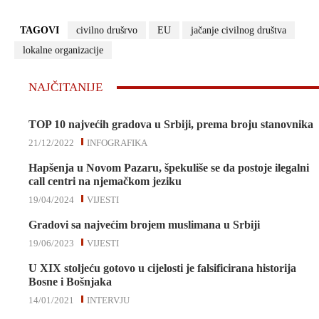
TAGOVI
civilno drušrvo
EU
jačanje civilnog društva
lokalne organizacije
NAJČITANIJE
TOP 10 najvećih gradova u Srbiji, prema broju stanovnika
21/12/2022
INFOGRAFIKA
Hapšenja u Novom Pazaru, špekuliše se da postoje ilegalni
call centri na njemačkom jeziku
19/04/2024
VIJESTI
Gradovi sa najvećim brojem muslimana u Srbiji
19/06/2023
VIJESTI
U XIX stoljeću gotovo u cijelosti je falsificirana historija
Bosne i Bošnjaka
14/01/2021
INTERVJU