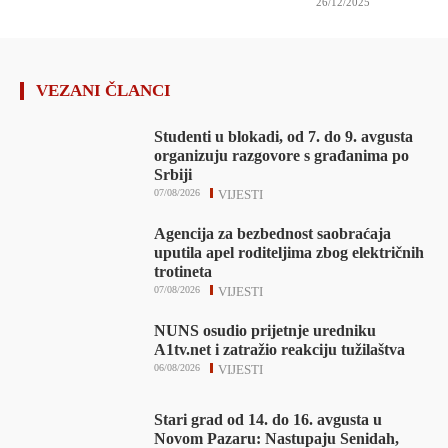
26/12/2025
VEZANI ČLANCI
Studenti u blokadi, od 7. do 9. avgusta
organizuju razgovore s građanima po
Srbiji
07/08/2026
VIJESTI
Agencija za bezbednost saobraćaja
uputila apel roditeljima zbog električnih
trotineta
07/08/2026
VIJESTI
NUNS osudio prijetnje uredniku
A1tv.net i zatražio reakciju tužilaštva
06/08/2026
VIJESTI
Stari grad od 14. do 16. avgusta u
Novom Pazaru: Nastupaju Senidah,