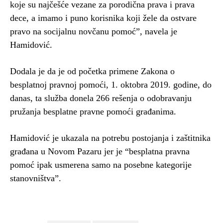
koje su najčešće vezane za porodična prava i prava
dece, a imamo i puno korisnika koji žele da ostvare
pravo na socijalnu novčanu pomoć”, navela je
Hamidović.
Dodala je da je od početka primene Zakona o
besplatnoj pravnoj pomoći, 1. oktobra 2019. godine, do
danas, ta služba donela 266 rešenja o odobravanju
pružanja besplatne pravne pomoći građanima.
Hamidović je ukazala na potrebu postojanja i zaštitnika
građana u Novom Pazaru jer je “besplatna pravna
pomoć ipak usmerena samo na posebne kategorije
stanovništva”.