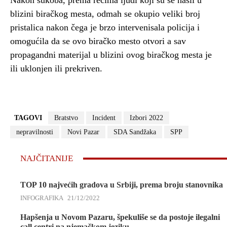
Nakon sukoba, prema rečima ljudi koji su se našli u
blizini biračkog mesta, odmah se okupio veliki broj
pristalica nakon čega je brzo intervenisala policija i
omogućila da se ovo biračko mesto otvori a sav
propagandni materijal u blizini ovog biračkog mesta je
ili uklonjen ili prekriven.
TAGOVI
Bratstvo
Incident
Izbori 2022
nepravilnosti
Novi Pazar
SDA Sandžaka
SPP
NAJČITANIJE
TOP 10 najvećih gradova u Srbiji, prema broju stanovnika
INFOGRAFIKA
21/12/2022
Hapšenja u Novom Pazaru, špekuliše se da postoje ilegalni
call centri na njemačkom jeziku