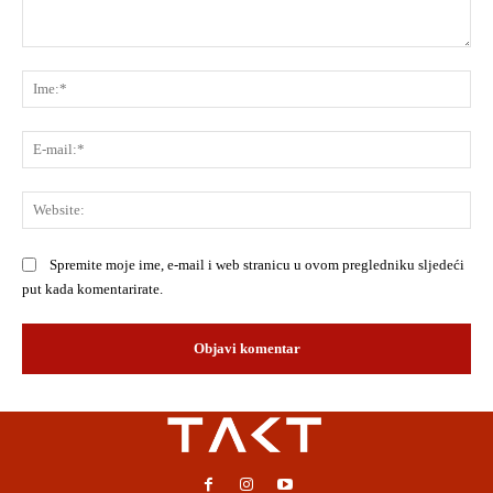
Komentar:
Ime
E-
mai
Web
Spremite moje ime, e-mail i web stranicu u ovom pregledniku sljedeći
put kada komentarirate.