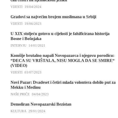
VIJESTI
19/04/2024
Gradovi sa najvećim brojem muslimana u Srbiji
VIJESTI
19/06/2023
U XIX stoljeću gotovo u cijelosti je falsificirana historija
Bosne i Bošnjaka
INTERVJU
14/01/2021
Komšije brutalno napali Novopazarca i njegovu porodicu:
“DECA SU VRIŠTALA, NISU MOGLA DA SE SMIRE“
(VIDEO)
VIJESTI
03/07/2023
Novi Pazar: Dvadeset i četiri mlada volontera dobilo put za
Mekku i Medinu
NAŠE PRIČE
04/04/2023
Demoliran Novopazarski Bezistan
KULTURA
29/01/2024