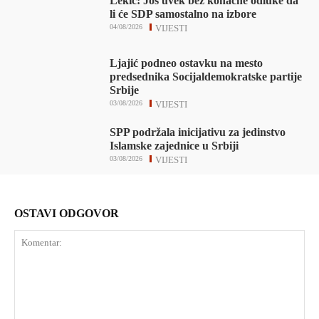
Lekić: Još uvek bez konačne odluke da
li će SDP samostalno na izbore
04/08/2026
VIJESTI
Ljajić podneo ostavku na mesto
predsednika Socijaldemokratske partije
Srbije
03/08/2026
VIJESTI
SPP podržala inicijativu za jedinstvo
Islamske zajednice u Srbiji
03/08/2026
VIJESTI
OSTAVI ODGOVOR