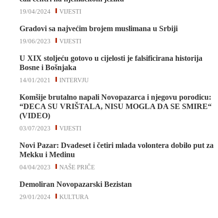
19/04/2024
VIJESTI
Gradovi sa najvećim brojem muslimana u Srbiji
19/06/2023
VIJESTI
U XIX stoljeću gotovo u cijelosti je falsificirana historija
Bosne i Bošnjaka
14/01/2021
INTERVJU
Komšije brutalno napali Novopazarca i njegovu porodicu:
“DECA SU VRIŠTALA, NISU MOGLA DA SE SMIRE“
(VIDEO)
03/07/2023
VIJESTI
Novi Pazar: Dvadeset i četiri mlada volontera dobilo put za
Mekku i Medinu
04/04/2023
NAŠE PRIČE
Demoliran Novopazarski Bezistan
29/01/2024
KULTURA