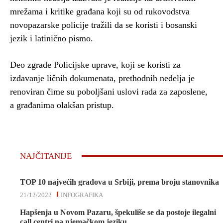
mrežama i kritike građana koji su od rukovodstva
novopazarske policije tražili da se koristi i bosanski
jezik i latinično pismo.
Deo zgrade Policijske uprave, koji se koristi za
izdavanje ličnih dokumenata, prethodnih nedelja je
renoviran čime su poboljšani uslovi rada za zaposlene,
a građanima olakšan pristup.
NAJČITANIJE
TOP 10 najvećih gradova u Srbiji, prema broju stanovnika
21/12/2022
INFOGRAFIKA
Hapšenja u Novom Pazaru, špekuliše se da postoje ilegalni
call centri na njemačkom jeziku