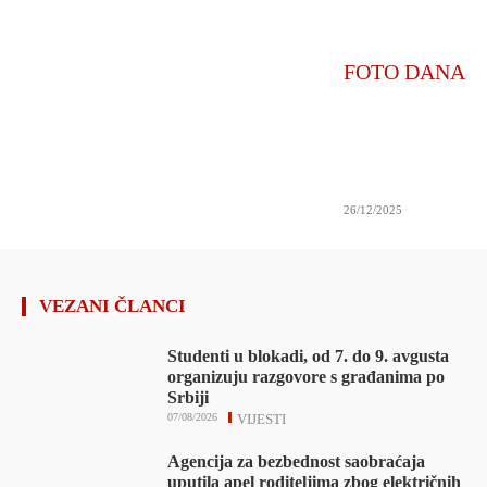
FOTO DANA
26/12/2025
VEZANI ČLANCI
Studenti u blokadi, od 7. do 9. avgusta
organizuju razgovore s građanima po
Srbiji
07/08/2026
VIJESTI
Agencija za bezbednost saobraćaja
uputila apel roditeljima zbog električnih