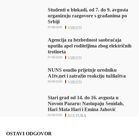
Studenti u blokadi, od 7. do 9. avgusta
organizuju razgovore s građanima po
Srbiji
07/08/2026
VIJESTI
Agencija za bezbednost saobraćaja
uputila apel roditeljima zbog električnih
trotineta
07/08/2026
VIJESTI
NUNS osudio prijetnje uredniku
A1tv.net i zatražio reakciju tužilaštva
06/08/2026
VIJESTI
Stari grad od 14. do 16. avgusta u
Novom Pazaru: Nastupaju Senidah,
Hari Mata Hari i Emina Jahović
05/08/2026
KULTURA
OSTAVI ODGOVOR