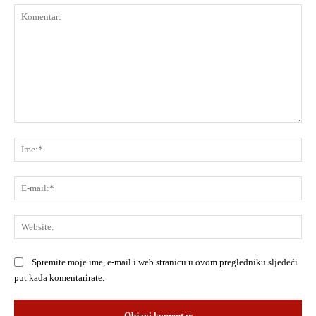
Komentar:
Ime
E-
mai
Web
Spremite moje ime, e-mail i web stranicu u ovom pregledniku sljedeći
put kada komentarirate.