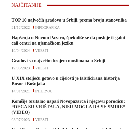
NAJČITANIJE
TOP 10 najvećih gradova u Srbiji, prema broju stanovnika
21/12/2022
INFOGRAFIKA
Hapšenja u Novom Pazaru, špekuliše se da postoje ilegalni
call centri na njemačkom jeziku
19/04/2024
VIJESTI
Gradovi sa najvećim brojem muslimana u Srbiji
19/06/2023
VIJESTI
U XIX stoljeću gotovo u cijelosti je falsificirana historija
Bosne i Bošnjaka
14/01/2021
INTERVJU
Komšije brutalno napali Novopazarca i njegovu porodicu:
“DECA SU VRIŠTALA, NISU MOGLA DA SE SMIRE“
(VIDEO)
03/07/2023
VIJESTI