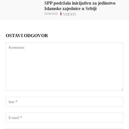
SPP podržala inicijativu za jedinstvo
Islamske zajednice u Srbiji
03/08/2026
VIJESTI
OSTAVI ODGOVOR
Komentar:
Ime
E-
mai