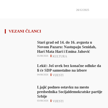
26/12/2025
VEZANI ČLANCI
Stari grad od 14. do 16. avgusta u
Novom Pazaru: Nastupaju Senidah,
Hari Mata Hari i Emina Jahović
05/08/2026
KULTURA
Lekić: Još uvek bez konačne odluke da
li će SDP samostalno na izbore
04/08/2026
VIJESTI
Ljajić podneo ostavku na mesto
predsednika Socijaldemokratske partije
Srbije
03/08/2026
VIJESTI