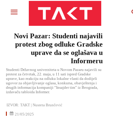
Novi Pazar: Studenti najavili
protest zbog odluke Gradske
uprave da se oglašava u
Informeru
Studenti Državnog univerziteta u Novom Pazaru najavili su
protest za četvrtak, 22. maja, u 11 sati ispred Gradske
uprave, kao reakciju na odluku lokalne vlasti da dodijeli
ugovor za objavljivanje oglasa, konkursa, obavještenja i
drugih informacija kompaniji “Insajder tim” iz Beograda,
izdavaču tabloida Informer.
IZVOR:
TAKT | Nusreta Brunčević
21/05/2025