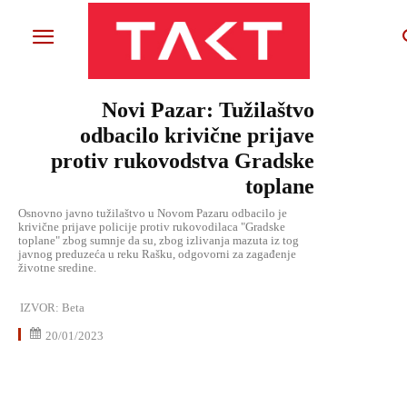
Novi Pazar: Tužilaštvo
odbacilo krivične prijave
protiv rukovodstva Gradske
toplane
Osnovno javno tužilaštvo u Novom Pazaru odbacilo je
krivične prijave policije protiv rukovodilaca "Gradske
toplane" zbog sumnje da su, zbog izlivanja mazuta iz tog
javnog preduzeća u reku Rašku, odgovorni za zagađenje
životne sredine.
IZVOR:
Beta
20/01/2023