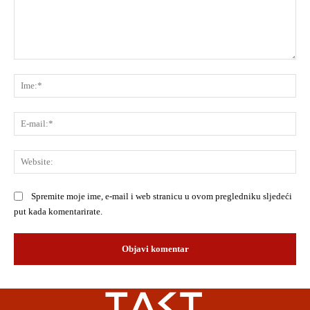
Komentar:
Ime
E-
mai
Web
Spremite moje ime, e-mail i web stranicu u ovom pregledniku sljedeći
put kada komentarirate.