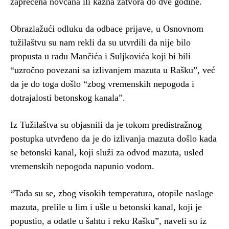
zaprećena novčana ili kazna zatvora do dve godine.
Obrazlažući odluku da odbace prijave, u Osnovnom
tužilaštvu su nam rekli da su utvrdili da nije bilo
propusta u radu Mančića i Suljkovića koji bi bili
“uzročno povezani sa izlivanjem mazuta u Rašku”, već
da je do toga došlo “zbog vremenskih nepogoda i
dotrajalosti betonskog kanala”.
Iz Tužilaštva su objasnili da je tokom predistražnog
postupka utvrđeno da je do izlivanja mazuta došlo kada
se betonski kanal, koji služi za odvod mazuta, usled
vremenskih nepogoda napunio vodom.
“Tada su se, zbog visokih temperatura, otopile naslage
mazuta, prelile u lim i ušle u betonski kanal, koji je
popustio, a odatle u šahtu i reku Rašku”, naveli su iz