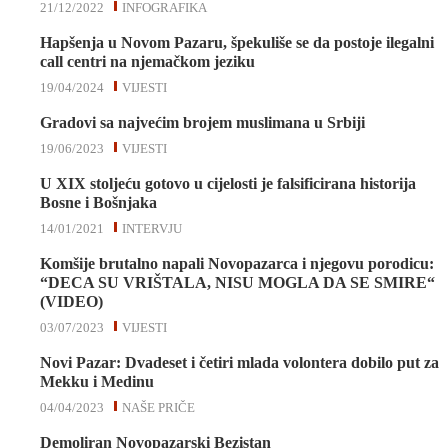
21/12/2022
INFOGRAFIKA
Hapšenja u Novom Pazaru, špekuliše se da postoje ilegalni
call centri na njemačkom jeziku
19/04/2024
VIJESTI
Gradovi sa najvećim brojem muslimana u Srbiji
19/06/2023
VIJESTI
U XIX stoljeću gotovo u cijelosti je falsificirana historija
Bosne i Bošnjaka
14/01/2021
INTERVJU
Komšije brutalno napali Novopazarca i njegovu porodicu:
“DECA SU VRIŠTALA, NISU MOGLA DA SE SMIRE“
(VIDEO)
03/07/2023
VIJESTI
Novi Pazar: Dvadeset i četiri mlada volontera dobilo put za
Mekku i Medinu
04/04/2023
NAŠE PRIČE
Demoliran Novopazarski Bezistan