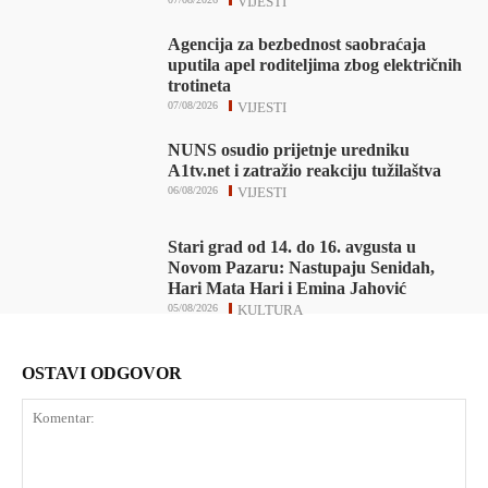
VIJESTI
Agencija za bezbednost saobraćaja
uputila apel roditeljima zbog električnih
trotineta
07/08/2026
VIJESTI
NUNS osudio prijetnje uredniku
A1tv.net i zatražio reakciju tužilaštva
06/08/2026
VIJESTI
Stari grad od 14. do 16. avgusta u
Novom Pazaru: Nastupaju Senidah,
Hari Mata Hari i Emina Jahović
05/08/2026
KULTURA
OSTAVI ODGOVOR