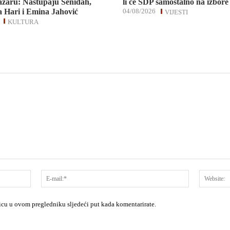
zaru: Nastupaju Senidah,
li će SDP samostalno na izbore
 Hari i Emina Jahović
04/08/2026
VIJESTI
KULTURA
Ime:*
E-
mail:*
nicu u ovom pregledniku sljedeći put kada komentarirate.