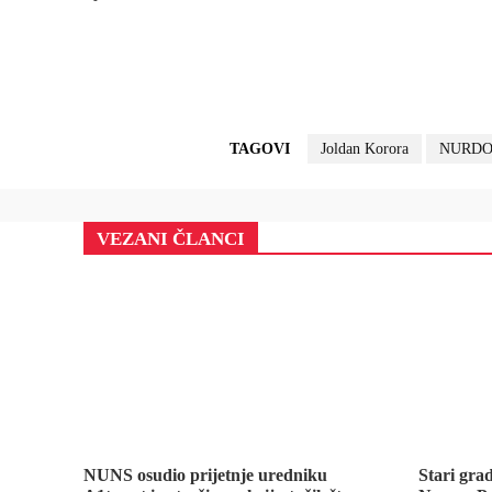
TAGOVI
Joldan Korora
NURD
VEZANI ČLANCI
NUNS osudio prijetnje uredniku
Stari gra