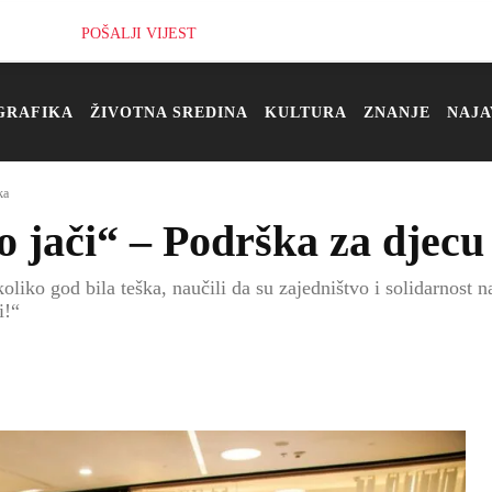
POŠALJI VIJEST
GRAFIKA
ŽIVOTNA SREDINA
KULTURA
ZNANJE
NAJA
ka
ači“ – Podrška za djecu 
liko god bila teška, naučili da su zajedništvo i solidarnost 
i!“