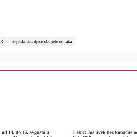
OR
Svjetski dan djece oboljele od raka
d od 14. do 16. avgusta u
Lekić: Još uvek bez konačne o