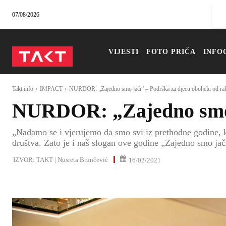
07/08/2026
VIJESTI
FOTO PRIČA
INFO
Takt info
IMPACT
NURDOR: „Zajedno smo jači“ – Podrška za djecu oboljelu od ra
NURDOR: „Zajedno smo j
„Nadamo se i vjerujemo da smo svi iz prethodne godine, ko
društva. Zato je i naš slogan ove godine „Zajedno smo jač
IZVOR:
TAKT | Nusreta Brunčević
16/02/2021