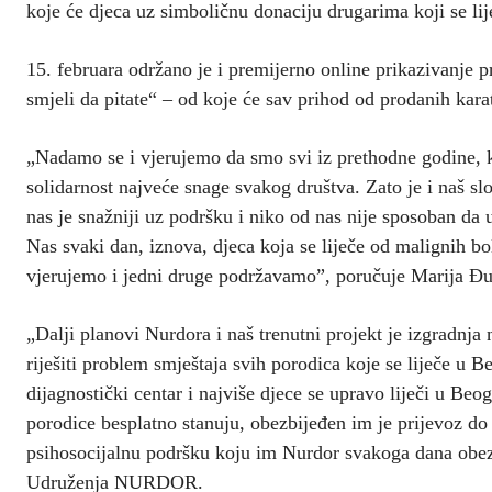
koje će djeca uz simboličnu donaciju drugarima koji se lij
15. februara održano je i premijerno online prikazivanje pr
smjeli da pitate“ – od koje će sav prihod od prodanih ka
„Nadamo se i vjerujemo da smo svi iz prethodne godine, ko
solidarnost najveće snage svakog društva. Zato je i naš s
nas je snažniji uz podršku i niko od nas nije sposoban d
Nas svaki dan, iznova, djeca koja se liječe od malignih b
vjerujemo i jedni druge podržavamo”, poručuje Marija Đ
„Dalji planovi Nurdora i naš trenutni projekt je izgradnj
riješiti problem smještaja svih porodica koje se liječe u B
dijagnostički centar i najviše djece se upravo liječi u Beo
porodice besplatno stanuju, obezbijeđen im je prijevoz do
psihosocijalnu podršku koju im Nurdor svakoga dana obezb
Udruženja NURDOR.