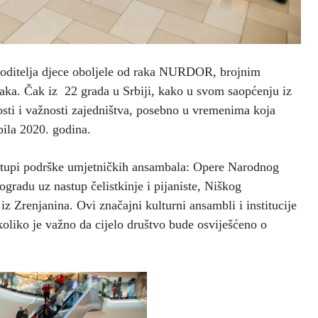
oditelja djece oboljele od raka NURDOR, brojnim
 raka. Čak iz 22 grada u Srbiji, kako u svom saopćenju iz
i i važnosti zajedništva, posebno u vremenima koja
bila 2020. godina.
astupi podrške umjetničkih ansambala: Opere Narodnog
radu uz nastup čelistkinje i pijaniste, Niškog
iz Zrenjanina. Ovi značajni kulturni ansambli i institucije
 koliko je važno da cijelo društvo bude osviješćeno o