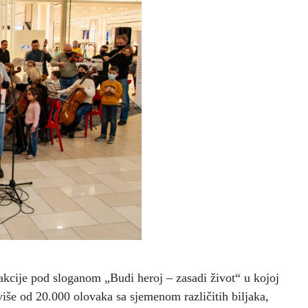
 akcije pod sloganom „Budi heroj – zasadi život“ u kojoj
še od 20.000 olovaka sa sjemenom različitih biljaka,