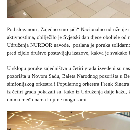
Pod sloganom „Zajedno smo jači“ Nacionalno udruženje r
aktivnostima, obilježilo je Svjetski dan djece oboljele od
Udruženja NURDOR navode, poslana je poruka solidarnost
pred cijelo društvo postavljaju izazove, kakva je svakako 
U sklopu poruke zajedništva u četiri grada izvedeni su n
pozorišta u Novom Sadu, Baleta Narodnog pozorišta u Beog
simfonijskog orkestra i Popularnog orkestra Frenk Sinatra 
iz četiri grada pokazali su, kako iz Udruženja dalje kažu,
onima među nama koji ne mogu sami.