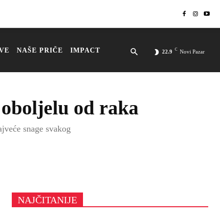
VE
NAŠE PRIČE
IMPACT
C
22.9
Novi Pazar
oboljelu od raka
najveće snage svakog
NAJČITANIJE