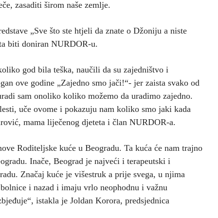
eče, zasaditi širom naše zemlje.
edstave „Sve što ste htjeli da znate o Džoniju a niste
rata biti doniran NURDOR-u.
liko god bila teška, naučili da su zajedništvo i
logan ove godine „Zajedno smo jači!“- jer zaista svako od
a uradi sam onoliko koliko možemo da uradimo zajedno.
olesti, uče ovome i pokazuju nam koliko smo jaki kada
urović, mama liječenog djeteta i član NURDOR-a.
a nove Roditeljske kuće u Beogradu. Ta kuća će nam trajno
eogradu. Inače, Beograd je najveći i terapeutski i
gradu. Značaj kuće je višestruk a prije svega, u njima
 bolnice i nazad i imaju vrlo neophodnu i važnu
jeđuje“, istakla je Joldan Korora, predsjednica