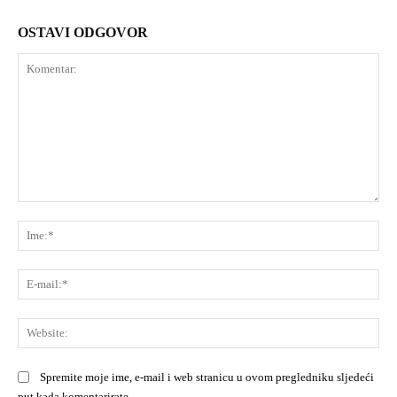
OSTAVI ODGOVOR
Komentar:
Ime
E-
mai
Web
Spremite moje ime, e-mail i web stranicu u ovom pregledniku sljedeći
put kada komentarirate.