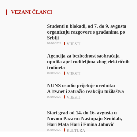
VEZANI ČLANCI
Studenti u blokadi, od 7. do 9. avgusta
organizuju razgovore s građanima po
Srbiji
07/08/2026
VIJESTI
Agencija za bezbednost saobraćaja
uputila apel roditeljima zbog električnih
trotineta
07/08/2026
VIJESTI
NUNS osudio prijetnje uredniku
A1tv.net i zatražio reakciju tužilaštva
06/08/2026
VIJESTI
Stari grad od 14. do 16. avgusta u
Novom Pazaru: Nastupaju Senidah,
Hari Mata Hari i Emina Jahović
05/08/2026
KULTURA