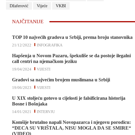
Džaferović
Vijeće
VKBI
NAJČITANIJE
TOP 10 najvećih gradova u Srbiji, prema broju stanovnika
21/12/2022
INFOGRAFIKA
Hapšenja u Novom Pazaru, špekuliše se da postoje ilegalni
call centri na njemačkom jeziku
19/04/2024
VIJESTI
Gradovi sa najvećim brojem muslimana u Srbiji
19/06/2023
VIJESTI
U XIX stoljeću gotovo u cijelosti je falsificirana historija
Bosne i Bošnjaka
14/01/2021
INTERVJU
Komšije brutalno napali Novopazarca i njegovu porodicu:
“DECA SU VRIŠTALA, NISU MOGLA DA SE SMIRE“
(VIDEO)