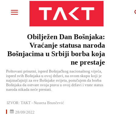
Obilježen Dan Bošnjaka:
Vraćanje statusa naroda
Bošnjacima u Srbiji borba koja
ne prestaje
Poštovani prisutni, ispred Bošnjačkog nacionalnog vijeća,
ispred svih Bošnjaka u ovoj državi, na ovom skupu koji je
najznačajniji za sve Bošnjake svijeta, poručujem da borba
Bošnjaka da ostvare svoja prava u ovoj državi i vrate status
naroda nikada neće prestati.
IZVOR:
TAKT - Nusreta Brunčević
28/09/2022