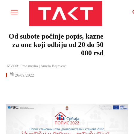
Od subote počinje popis, kazne
za one koji odbiju od 20 do 50
000 rsd
IZVOR:
Free media | Amela Bajrović
26/09/2022