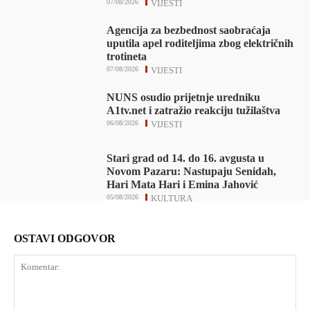
07/08/2026
VIJESTI
Agencija za bezbednost saobraćaja
uputila apel roditeljima zbog električnih
trotineta
07/08/2026
VIJESTI
NUNS osudio prijetnje uredniku
A1tv.net i zatražio reakciju tužilaštva
06/08/2026
VIJESTI
Stari grad od 14. do 16. avgusta u
Novom Pazaru: Nastupaju Senidah,
Hari Mata Hari i Emina Jahović
05/08/2026
KULTURA
OSTAVI ODGOVOR