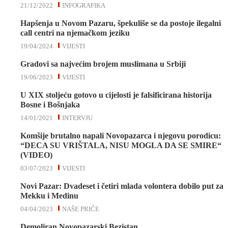
21/12/2022
INFOGRAFIKA
Hapšenja u Novom Pazaru, špekuliše se da postoje ilegalni
call centri na njemačkom jeziku
19/04/2024
VIJESTI
Gradovi sa najvećim brojem muslimana u Srbiji
19/06/2023
VIJESTI
U XIX stoljeću gotovo u cijelosti je falsificirana historija
Bosne i Bošnjaka
14/01/2021
INTERVJU
Komšije brutalno napali Novopazarca i njegovu porodicu:
“DECA SU VRIŠTALA, NISU MOGLA DA SE SMIRE“
(VIDEO)
03/07/2023
VIJESTI
Novi Pazar: Dvadeset i četiri mlada volontera dobilo put za
Mekku i Medinu
04/04/2023
NAŠE PRIČE
Demoliran Novopazarski Bezistan